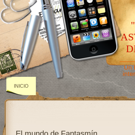
AS
D
——
Un 
inte
INICIO
El mundo de Fantasmín