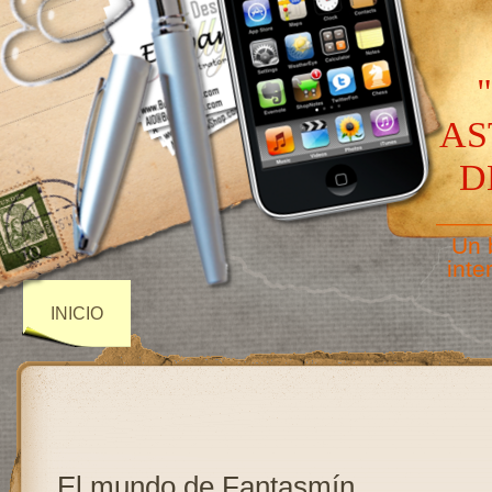
AS
D
——
Un 
inte
INICIO
El mundo de Fantasmín