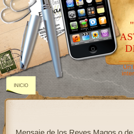
AS
D
——
Un 
inte
INICIO
Mensaje de los Reyes Magos o de