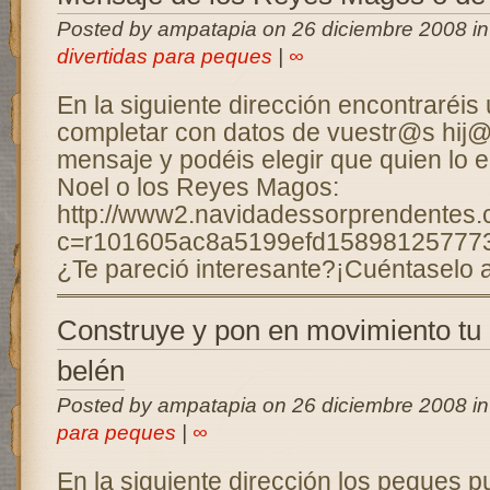
Posted by ampatapia on 26 diciembre 2008 i
divertidas para peques
|
∞
En la siguiente dirección encontraréis
completar con datos de vuestr@s hij@
mensaje y podéis elegir que quien lo 
Noel o los Reyes Magos:
http://www2.navidadessorprendentes.
c=r101605ac8a5199efd1589812577
¿Te pareció interesante?¡Cuéntaselo a
Construye y pon en movimiento tu 
belén
Posted by ampatapia on 26 diciembre 2008 i
para peques
|
∞
En la siguiente dirección los peques 