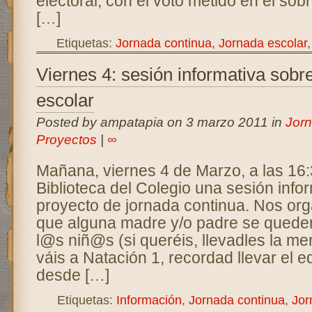
electoral, con el voto metido en el sobr
[…]
Etiquetas:
Jornada continua
,
Jornada escolar
Viernes 4: sesión informativa sobr
escolar
Posted by ampatapia on 3 marzo 2011 in
Jorn
Proyectos
|
∞
Mañana, viernes 4 de Marzo, a las 16:
Biblioteca del Colegio una sesión infor
proyecto de jornada continua. Nos or
que alguna madre y/o padre se queden
l@s niñ@s (si queréis, llevadles la m
váis a Natación 1, recordad llevar el e
desde […]
Etiquetas:
Información
,
Jornada continua
,
Jor