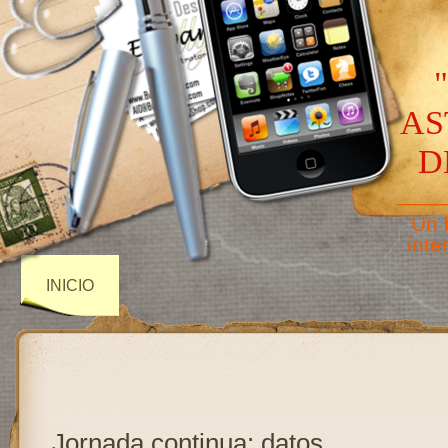
AS
D
——
Un 
inte
INICIO
Jornada continua: datos