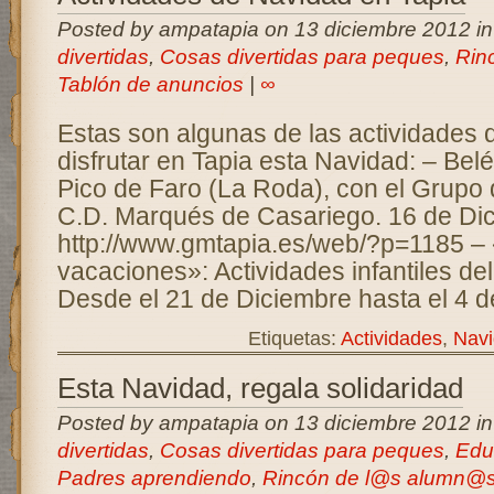
Posted by ampatapia on 13 diciembre 2012 i
divertidas
,
Cosas divertidas para peques
,
Rin
Tablón de anuncios
|
∞
Estas son algunas de las actividades 
disfrutar en Tapia esta Navidad: – Bel
Pico de Faro (La Roda), con el Grupo
C.D. Marqués de Casariego. 16 de Di
http://www.gmtapia.es/web/?p=1185 – 
vacaciones»: Actividades infantiles de
Desde el 21 de Diciembre hasta el 4 d
Etiquetas:
Actividades
,
Nav
Esta Navidad, regala solidaridad
Posted by ampatapia on 13 diciembre 2012 i
divertidas
,
Cosas divertidas para peques
,
Edu
Padres aprendiendo
,
Rincón de l@s alumn@