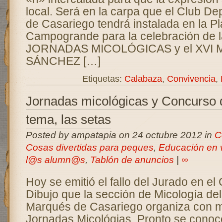
local. Será en la carpa que el Club D
de Casariego tendrá instalada en la P
Campogrande para la celebración de l
JORNADAS MICOLÓGICAS y el XVI
SÁNCHEZ […]
Etiquetas:
Calabaza
,
Convivencia
,
Jornadas micológicas y Concurso 
tema, las setas
Posted by ampatapia on 24 octubre 2012 in
C
Cosas divertidas para peques
,
Educación en 
l@s alumn@s
,
Tablón de anuncios
|
∞
Hoy se emitió el fallo del Jurado en e
Dibujo que la sección de Micología de
Marqués de Casariego organiza con m
Jornadas Micológias. Pronto se cono