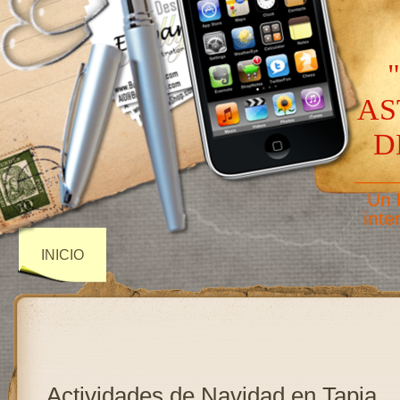
AS
D
——
Un 
inte
INICIO
Actividades de Navidad en Tapia