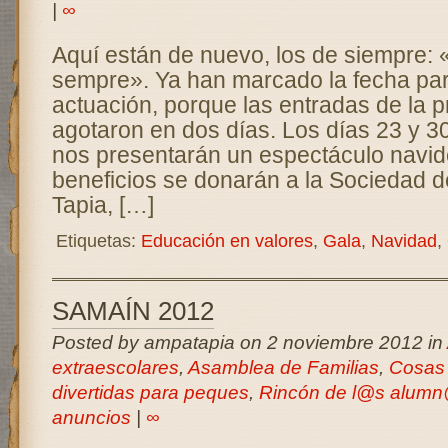
|
∞
Aquí están de nuevo, los de siempre:
sempre». Ya han marcado la fecha pa
actuación, porque las entradas de la p
agotaron en dos días. Los días 23 y 3
nos presentarán un espectáculo navi
beneficios se donarán a la Sociedad d
Tapia, […]
Etiquetas:
Educación en valores
,
Gala
,
Navidad
,
SAMAÍN 2012
Posted by ampatapia on 2 noviembre 2012 in
extraescolares
,
Asamblea de Familias
,
Cosas 
divertidas para peques
,
Rincón de l@s alum
anuncios
|
∞