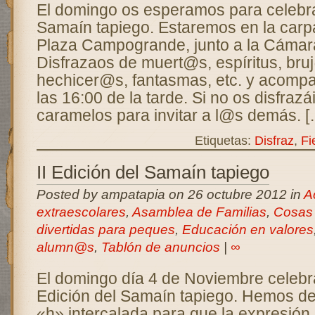
El domingo os esperamos para celebrar 
Samaín tapiego. Estaremos en la carpa
Plaza Campogrande, junto a la Cámara
Disfrazaos de muert@s, espíritus, bru
hechicer@s, fantasmas, etc. y acom
las 16:00 de la tarde. Si no os disfrazá
caramelos para invitar a l@s demás. [
Etiquetas:
Disfraz
,
Fi
II Edición del Samaín tapiego
Posted by ampatapia on 26 octubre 2012 in
A
extraescolares
,
Asamblea de Familias
,
Cosas 
divertidas para peques
,
Educación en valores
alumn@s
,
Tablón de anuncios
|
∞
El domingo día 4 de Noviembre celebra
Edición del Samaín tapiego. Hemos dec
«h» intercalada para que la expresión