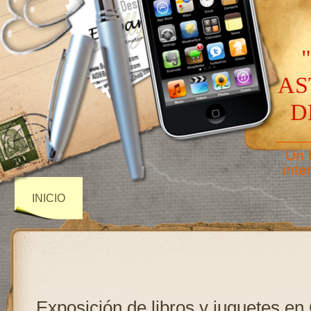
AS
D
——
Un 
inte
INICIO
Exposición de libros y juguetes en