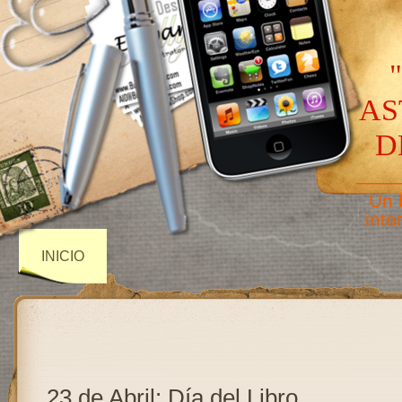
AS
D
——
Un 
inte
INICIO
23 de Abril: Día del Libro