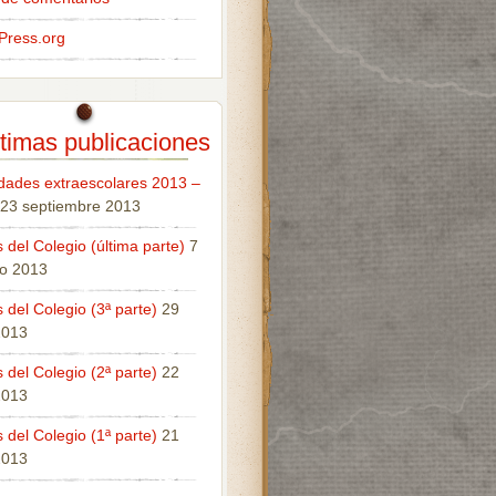
Press.org
timas publicaciones
idades extraescolares 2013 –
23 septiembre 2013
 del Colegio (última parte)
7
o 2013
 del Colegio (3ª parte)
29
 2013
 del Colegio (2ª parte)
22
 2013
 del Colegio (1ª parte)
21
 2013