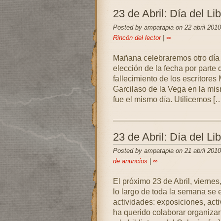
23 de Abril: Día del Li
Posted by ampatapia on 22 abril 2010
Rincón del lector
|
∞
Mañana celebraremos otro día i
elección de la fecha por parte
fallecimiento de los escritore
Garcilaso de la Vega en la mi
fue el mismo día. Utilicemos [
23 de Abril: Día del Li
Posted by ampatapia on 21 abril 2010
de anuncios
|
∞
El próximo 23 de Abril, viernes
lo largo de toda la semana se 
actividades: exposiciones, acti
ha querido colaborar organiza