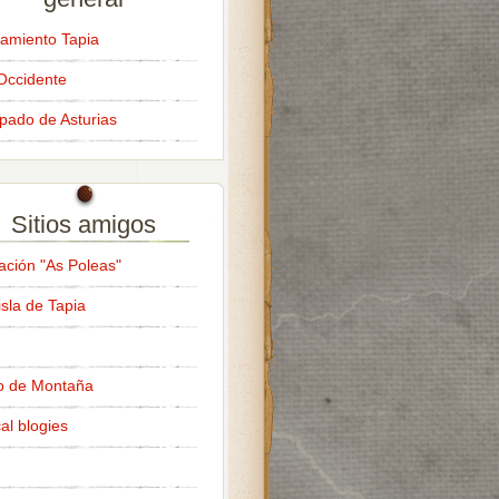
amiento Tapia
Occidente
ipado de Asturias
Sitios amigos
ación "As Poleas"
isla de Tapia
o de Montaña
al blogies