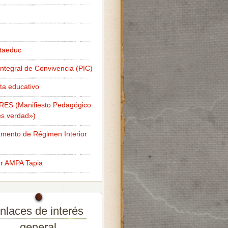
taeduc
Integral de Convivencia (PIC)
ta educativo
RES (Manifiesto Pedagógico
s verdad»)
mento de Régimen Interior
er AMPA Tapia
nlaces de interés
general