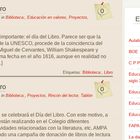
bro
0
 in
Biblioteca:
,
Educación en valores
,
Proyectos
,
E
mportante: el día del Libro. Parece ser que la
Aulab
 de la UNESCO, procede de la coincidencia del
s Miguel de Cervantes, William Shakespeare y
BOE
sma fecha en el año 1616, aunque en realidad no
…]
C P P
Etiquetas:
Biblioteca:
,
Libro
Educa
siglo
bro
0
Educa
 in
Biblioteca:
,
Proyectos
,
Rincón del lector
,
Tablón
Educ
Educa
, se celebrará el Día del Libro. Con este motivo, a
están realizando en el Colegio diferentes
FAPA
vidades relacionadas con la literatura, etc. AMPA
ndo una campaña de donación de libros de lectura
La da