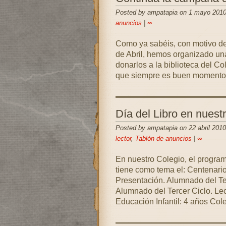
Posted by ampatapia on 1 mayo 2010
anuncios
|
∞
Como ya sabéis, con motivo de 
de Abril, hemos organizado una
donarlos a la biblioteca del C
que siempre es buen momento p
Día del Libro en nuest
Posted by ampatapia on 22 abril 2010
lector
,
Tablón de anuncios
|
∞
En nuestro Colegio, el program
tiene como tema el: Centenari
Presentación. Alumnado del Te
Alumnado del Tercer Ciclo. Le
Educación Infantil: 4 años Cole