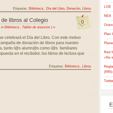
LOE
Etiquetas:
Biblioteca:
,
Día del Libro
,
Donación
,
Libros
NEA
e libros al Colegio
0
Orien
 in
Biblioteca:
,
Tablón de anuncios
|
∞
Plan 
se celebrará el Día del Libro. Con este motivo
ampaña de donación de libros para nuestro
Plane
ana, tanto l@s alumn@s como l@s familiares
Red I
spuesta en el recibidor, los libros de lectura que
«No e
Regla
Etiquetas:
Biblioteca:
,
Libros
(RRI)
Twitt
E