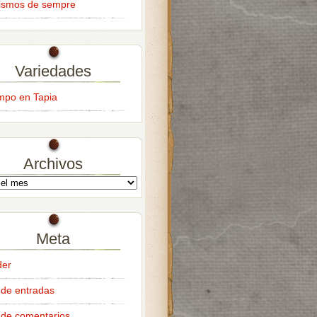
ismos de sempre
Variedades
empo en Tapia
Archivos
Meta
der
de entradas
de comentarios