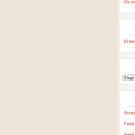
Os m
El ti
Acce
Feed 
Feed 