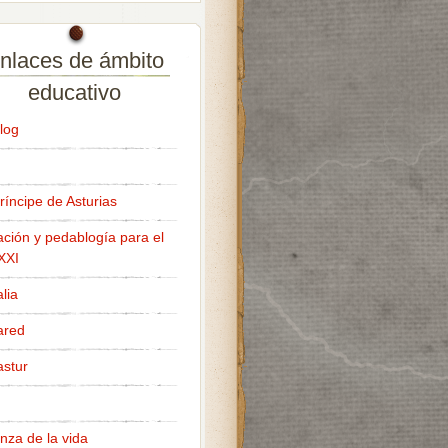
nlaces de ámbito
educativo
log
ríncipe de Asturias
ción y pedablogía para el
 XXI
lia
ared
stur
nza de la vida