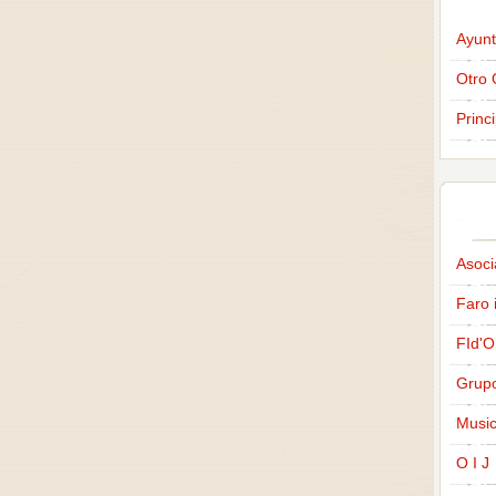
Ayunt
Otro 
Princ
Asoci
Faro 
FId'O
Grup
Music
O I J