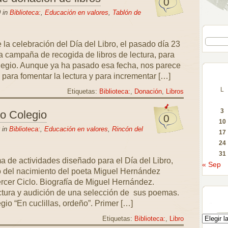
0
 in
Biblioteca:
,
Educación en valores
,
Tablón de
la celebración del Día del Libro, el pasado día 23
 campaña de recogida de libros de lectura, para
olegio. Aunque ya ha pasado esa fecha, nos parece
ara fomentar la lectura y para incrementar […]
L
Etiquetas:
Biblioteca:
,
Donación
,
Libros
3
ro Colegio
0
10
 in
Biblioteca:
,
Educación en valores
,
Rincón del
17
24
31
a de actividades diseñado para el Día del Libro,
« Sep
o del nacimiento del poeta Miguel Hernández
rcer Ciclo. Biografía de Miguel Hernández.
ctura y audición de una selección de sus poemas.
gio “En cuclillas, ordeño”. Primer […]
Etiquetas:
Biblioteca:
,
Libro