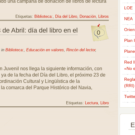
ndo una campaña de donación de libros de lectura
LOE
Etiquetas:
Biblioteca:
,
Día del Libro
,
Donación
,
Libros
NEA
de Abril: día del libro en el
Orien
0
Plan 
 in
Biblioteca:
,
Educación en valores
,
Rincón del lector
,
Plane
Red I
 Juvenil nos llega la siguiente información, con
«No e
 ya de la fecha del Día del Libro, el próximo 23 de
Regla
ordinación Cultural y Lingüística de la
(RRI)
a comarca del Parque Histórico del Navia,
Twitt
Etiquetas:
Lectura
,
Libro
E