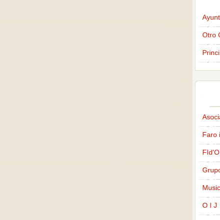
Ayunt
Otro 
Princ
Asoci
Faro 
FId'O
Grup
Music
O I J