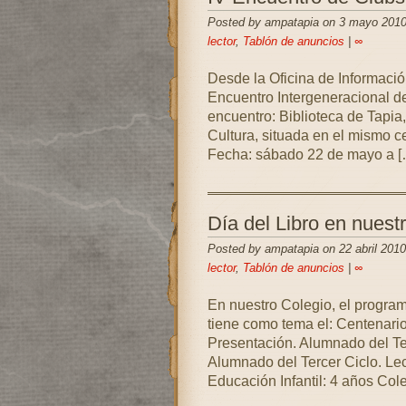
Posted by ampatapia on 3 mayo 2010
lector
,
Tablón de anuncios
|
∞
Desde la Oficina de Información
Encuentro Intergeneracional 
encuentro: Biblioteca de Tapia
Cultura, situada en el mismo c
Fecha: sábado 22 de mayo a [
Día del Libro en nuest
Posted by ampatapia on 22 abril 2010
lector
,
Tablón de anuncios
|
∞
En nuestro Colegio, el program
tiene como tema el: Centenari
Presentación. Alumnado del Te
Alumnado del Tercer Ciclo. Le
Educación Infantil: 4 años Cole