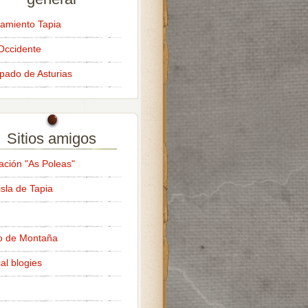
amiento Tapia
Occidente
ipado de Asturias
Sitios amigos
ación "As Poleas"
isla de Tapia
o de Montaña
al blogies