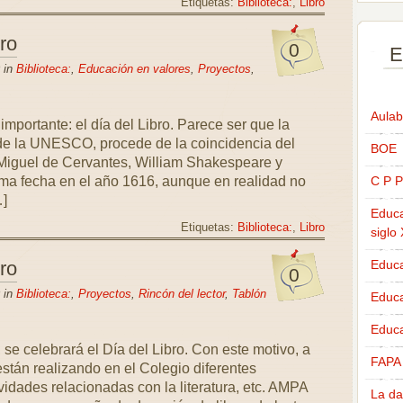
Etiquetas:
Biblioteca:
,
Libro
bro
0
E
 in
Biblioteca:
,
Educación en valores
,
Proyectos
,
Aulab
mportante: el día del Libro. Parece ser que la
 de la UNESCO, procede de la coincidencia del
BOE
s Miguel de Cervantes, William Shakespeare y
sma fecha en el año 1616, aunque en realidad no
C P P
…]
Educa
Etiquetas:
Biblioteca:
,
Libro
siglo
bro
Educa
0
 in
Biblioteca:
,
Proyectos
,
Rincón del lector
,
Tablón
Educ
Educa
, se celebrará el Día del Libro. Con este motivo, a
FAPA
están realizando en el Colegio diferentes
vidades relacionadas con la literatura, etc. AMPA
La da