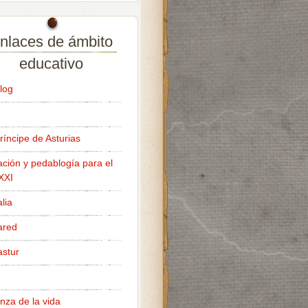
nlaces de ámbito
educativo
log
ríncipe de Asturias
ción y pedablogía para el
 XXI
lia
ared
stur
nza de la vida