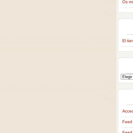
Os m
El ti
Acce
Feed 
Feed 