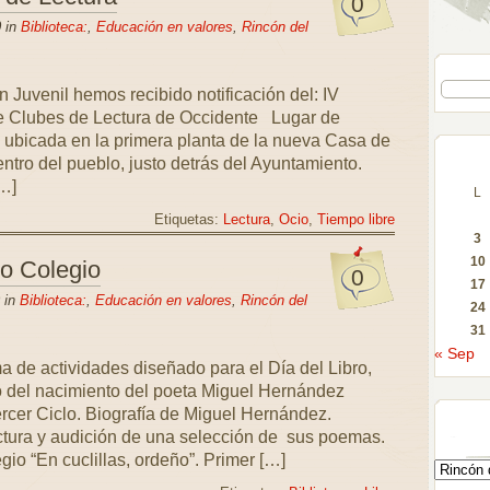
0
 in
Biblioteca:
,
Educación en valores
,
Rincón del
 Juvenil hemos recibido notificación del: IV
de Clubes de Lectura de Occidente Lugar de
, ubicada en la primera planta de la nueva Casa de
entro del pueblo, justo detrás del Ayuntamiento.
…]
L
Etiquetas:
Lectura
,
Ocio
,
Tiempo libre
3
10
ro Colegio
0
17
 in
Biblioteca:
,
Educación en valores
,
Rincón del
24
31
« Sep
a de actividades diseñado para el Día del Libro,
o del nacimiento del poeta Miguel Hernández
rcer Ciclo. Biografía de Miguel Hernández.
ctura y audición de una selección de sus poemas.
gio “En cuclillas, ordeño”. Primer […]