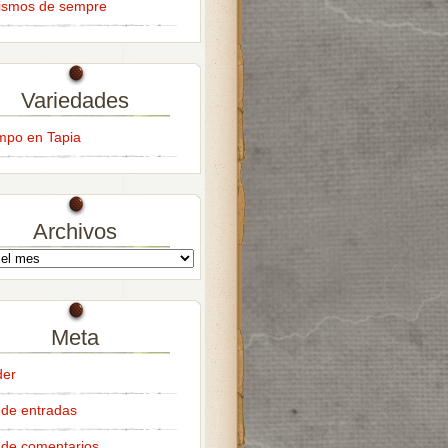
ismos de sempre
Variedades
empo en Tapia
Archivos
Meta
der
de entradas
de comentarios