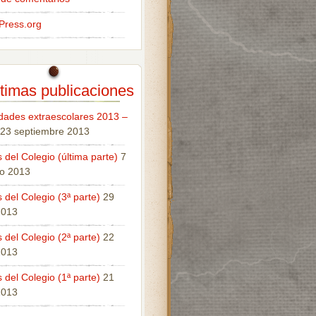
Press.org
timas publicaciones
idades extraescolares 2013 –
23 septiembre 2013
 del Colegio (última parte)
7
o 2013
 del Colegio (3ª parte)
29
 2013
 del Colegio (2ª parte)
22
 2013
 del Colegio (1ª parte)
21
 2013