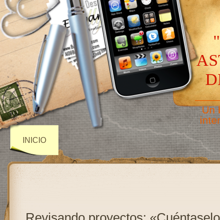
AS
D
——
Un 
inte
INICIO
Revisando proyectos: «Cuéntaselo