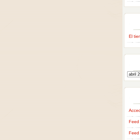
El ti
Acce
Feed 
Feed 