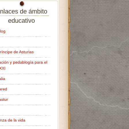
nlaces de ámbito
educativo
log
ríncipe de Asturias
ción y pedablogía para el
 XXI
lia
ared
stur
nza de la vida