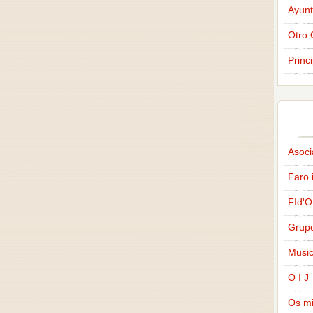
Ayunt
Otro 
Princ
Asoci
Faro 
FId'O
Grup
Music
O I J
Os m