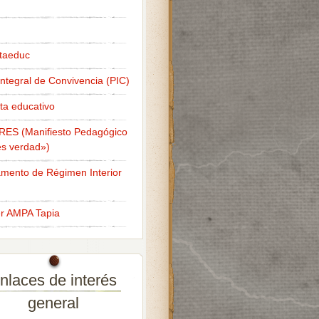
taeduc
Integral de Convivencia (PIC)
ta educativo
RES (Manifiesto Pedagógico
s verdad»)
mento de Régimen Interior
er AMPA Tapia
nlaces de interés
general