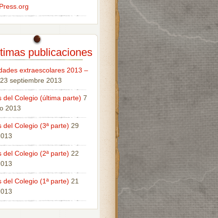
Press.org
timas publicaciones
idades extraescolares 2013 –
23 septiembre 2013
 del Colegio (última parte)
7
o 2013
 del Colegio (3ª parte)
29
 2013
 del Colegio (2ª parte)
22
 2013
 del Colegio (1ª parte)
21
 2013