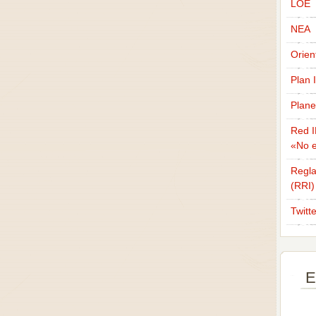
LOE
NEA
Orien
Plan 
Plane
Red I
«No e
Regla
(RRI)
Twitt
E