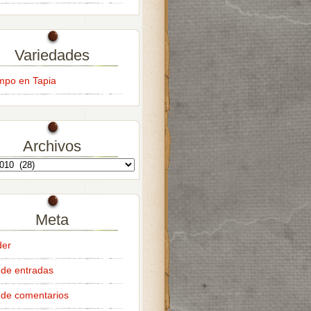
Variedades
empo en Tapia
Archivos
Meta
der
de entradas
de comentarios