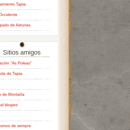
amiento Tapia
Occidente
ipado de Asturias
Sitios amigos
ación "As Poleas"
isla de Tapia
o de Montaña
al blogies
ismos de sempre