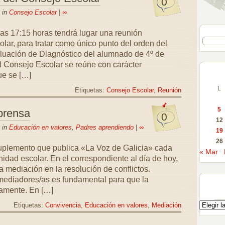
0
 in
Consejo Escolar
|
∞
las 17:15 horas tendrá lugar una reunión
lar, para tratar como único punto del orden del
aluación de Diagnóstico del alumnado de 4º de
 Consejo Escolar se reúne con carácter
ue se […]
L
Etiquetas:
Consejo Escolar
,
Reunión
5
prensa
0
12
 in
Educación en valores
,
Padres aprendiendo
|
∞
19
26
suplemento que publica «La Voz de Galicia» cada
« Mar
idad escolar. En el correspondiente al día de hoy,
a mediación en la resolución de conflictos.
mediadores/as es fundamental para que la
amente. En […]
Etiquetas:
Convivencia
,
Educación en valores
,
Mediación