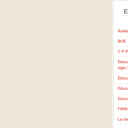
E
Aulab
BOE
C P P
Educa
siglo
Educa
Educ
Educa
FAPA
La da