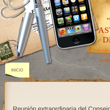
AS
D
——
Un 
inte
INICIO
Reunión extraordinaria del Consej