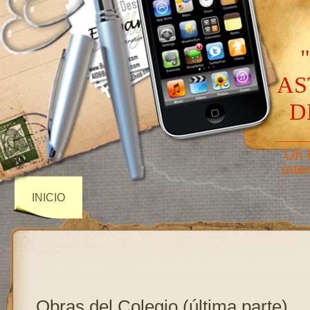
AS
D
——
Un 
inte
INICIO
Obras del Colegio (última parte)