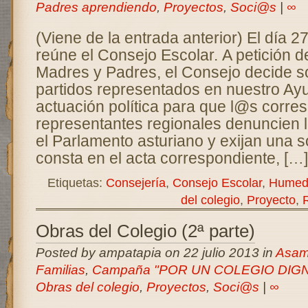
Padres aprendiendo
,
Proyectos
,
Soci@s
|
∞
(Viene de la entrada anterior) El día 
reúne el Consejo Escolar. A petición d
Madres y Padres, el Consejo decide sol
partidos representados en nuestro Ay
actuación política para que l@s corre
representantes regionales denuncien l
el Parlamento asturiano y exijan una 
consta en el acta correspondiente, […]
Etiquetas:
Consejería
,
Consejo Escolar
,
Humed
del colegio
,
Proyecto
,
Obras del Colegio (2ª parte)
Posted by ampatapia on 22 julio 2013 in
Asam
Familias
,
Campaña "POR UN COLEGIO DIG
Obras del colegio
,
Proyectos
,
Soci@s
|
∞