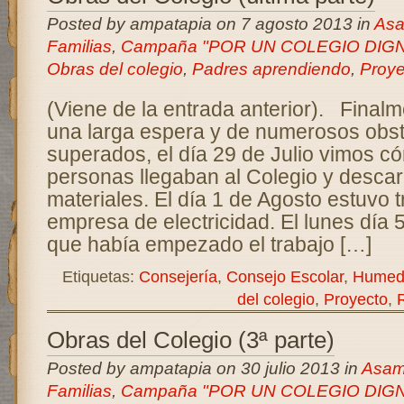
Posted by ampatapia on 7 agosto 2013 in
Asa
Familias
,
Campaña "POR UN COLEGIO DIG
Obras del colegio
,
Padres aprendiendo
,
Proye
(Viene de la entrada anterior). Final
una larga espera y de numerosos obs
superados, el día 29 de Julio vimos c
personas llegaban al Colegio y desca
materiales. El día 1 de Agosto estuvo 
empresa de electricidad. El lunes día 
que había empezado el trabajo […]
Etiquetas:
Consejería
,
Consejo Escolar
,
Humed
del colegio
,
Proyecto
,
Obras del Colegio (3ª parte)
Posted by ampatapia on 30 julio 2013 in
Asam
Familias
,
Campaña "POR UN COLEGIO DIG