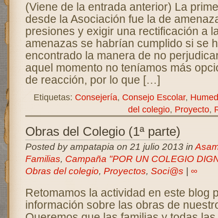
(Viene de la entrada anterior) La prim
desde la Asociación fue la de amenaz
presiones y exigir una rectificación a 
amenazas se habrían cumplido si se 
encontrado la manera de no perjudica
aquel momento no teníamos más opci
de reacción, por lo que […]
Etiquetas:
Consejería
,
Consejo Escolar
,
Humed
del colegio
,
Proyecto
,
Obras del Colegio (1ª parte)
Posted by ampatapia on 21 julio 2013 in
Asam
Familias
,
Campaña "POR UN COLEGIO DIG
Obras del colegio
,
Proyectos
,
Soci@s
|
∞
Retomamos la actividad en este blog pa
información sobre las obras de nuestr
Queremos que las familias y todas la