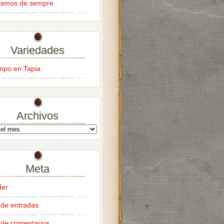
ismos de sempre
Variedades
empo en Tapia
Archivos
Meta
der
de entradas
de comentarios