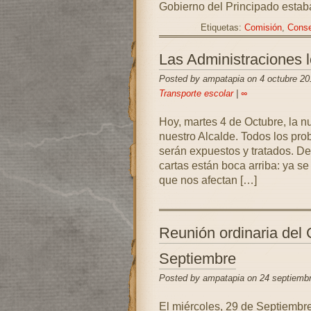
Gobierno del Principado estab
Etiquetas:
Comisión
,
Conse
Las Administraciones l
Posted by ampatapia on 4 octubre 20
Transporte escolar
|
∞
Hoy, martes 4 de Octubre, la 
nuestro Alcalde. Todos los pr
serán expuestos y tratados. Des
cartas están boca arriba: ya s
que nos afectan […]
Reunión ordinaria del 
Septiembre
Posted by ampatapia on 24 septiemb
El miércoles, 29 de Septiembre