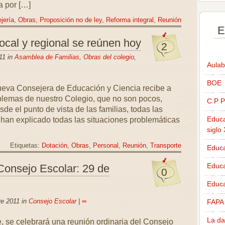
a por […]
jería
,
Obras
,
Proposición no de ley
,
Reforma integral
,
Reunión
E
ocal y regional se reúnen hoy
2
11 in
Asamblea de Familias
,
Obras del colegio
,
Aulab
BOE
nueva Consejera de Educación y Ciencia recibe a
oblemas de nuestro Colegio, que no son pocos,
C P P
de el punto de vista de las familias, todas las
Educa
e han explicado todas las situaciones problemáticas
siglo
Etiquetas:
Dotación
,
Obras
,
Personal
,
Reunión
,
Transporte
Educa
Educ
Consejo Escolar: 29 de
0
Educa
re 2011 in
Consejo Escolar
|
∞
FAPA
La da
, se celebrará una reunión ordinaria del Consejo