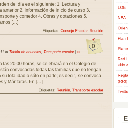
rden del día es el siguiente: 1. Lectura y
LOE
 anterior 2. Información de inicio de curso 3.
nsporte y comedor 4. Obras y dotaciones 5.
NEA
damos […]
Orien
Etiquetas:
Consejo Escolar
,
Reunión
Plan 
0
Plane
011 in
Tablón de anuncios
,
Transporte escolar
|
∞
Red I
a las 20:00 horas, se celebrará en el Colegio de
«No e
están convocadas todas las familias que no tengan
Regla
 su totalidad o sólo en parte; es decir, se convoca
(RRI)
es y Mántaras. En […]
Etiquetas:
Reunión
,
Transporte escolar
Twitt
E