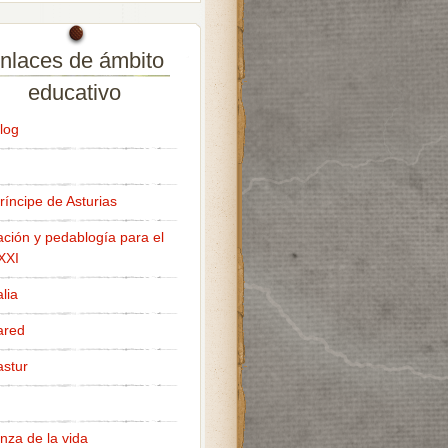
nlaces de ámbito
educativo
log
ríncipe de Asturias
ción y pedablogía para el
 XXI
lia
ared
stur
nza de la vida