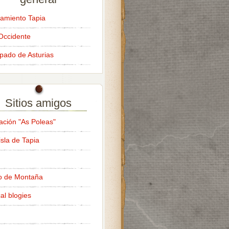
amiento Tapia
Occidente
ipado de Asturias
Sitios amigos
ación "As Poleas"
isla de Tapia
o de Montaña
al blogies