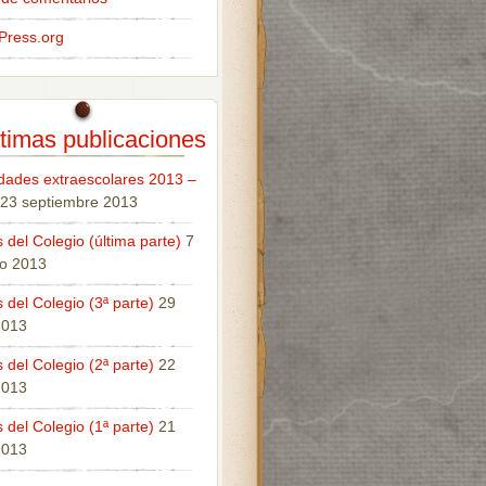
Press.org
timas publicaciones
idades extraescolares 2013 –
23 septiembre 2013
 del Colegio (última parte)
7
o 2013
 del Colegio (3ª parte)
29
 2013
 del Colegio (2ª parte)
22
 2013
 del Colegio (1ª parte)
21
 2013