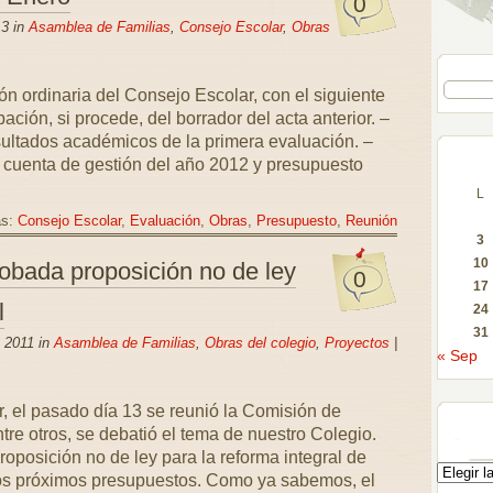
0
13 in
Asamblea de Familias
,
Consejo Escolar
,
Obras
ón ordinaria del Consejo Escolar, con el siguiente
ación, si procede, del borrador del acta anterior. –
esultados académicos de la primera evaluación. –
a cuenta de gestión del año 2012 y presupuesto
L
as:
Consejo Escolar
,
Evaluación
,
Obras
,
Presupuesto
,
Reunión
3
10
obada proposición no de ley
0
17
l
24
31
 2011 in
Asamblea de Familias
,
Obras del colegio
,
Proyectos
|
« Sep
, el pasado día 13 se reunió la Comisión de
re otros, se debatió el tema de nuestro Colegio.
oposición no de ley para la reforma integral de
los próximos presupuestos. Como ya sabemos, el