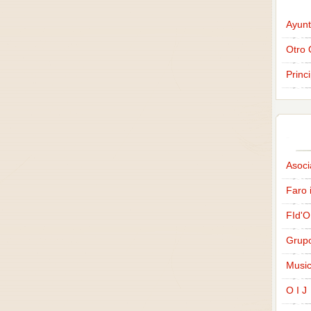
Ayunt
Otro 
Princ
Asoci
Faro 
FId'O
Grup
Music
O I J