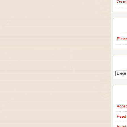
Os m
El ti
Acce
Feed 
Feed 