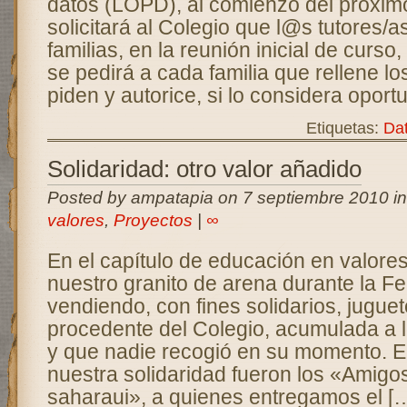
datos (LOPD), al comienzo del próxi
solicitará al Colegio que l@s tutores/a
familias, en la reunión inicial de curs
se pedirá a cada familia que rellene lo
piden y autorice, si lo considera oport
Etiquetas:
Da
Solidaridad: otro valor añadido
Posted by ampatapia on 7 septiembre 2010 i
valores
,
Proyectos
|
∞
En el capítulo de educación en valor
nuestro granito de arena durante la 
vendiendo, con fines solidarios, jugue
procedente del Colegio, acumulada a l
y que nadie recogió en su momento. El
nuestra solidaridad fueron los «Amigo
saharaui», a quienes entregamos el [