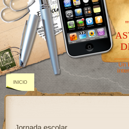
AS
D
——
Un 
inte
INICIO
Jornada escolar