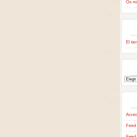
Os m
El ti
Acce
Feed 
Feed 