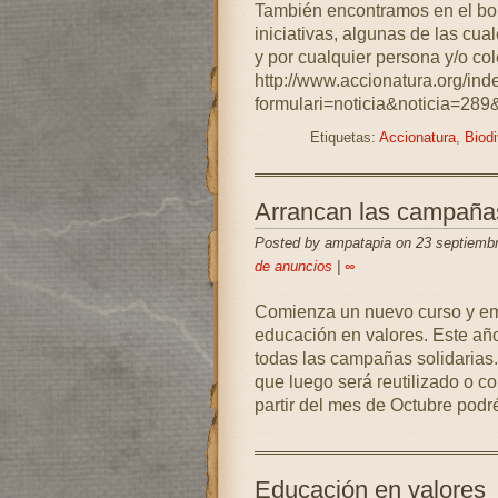
También encontramos en el bol
iniciativas, algunas de las cua
y por cualquier persona y/o col
http://www.accionatura.org/ind
formulari=noticia&noticia=289
Etiquetas:
Accionatura
,
Biodi
Arrancan las campaña
Posted by ampatapia on 23 septiemb
de anuncios
|
∞
Comienza un nuevo curso y em
educación en valores. Este añ
todas las campañas solidarias.
que luego será reutilizado o c
partir del mes de Octubre podré
Educación en valores