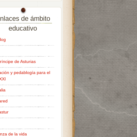
nlaces de ámbito
educativo
log
ríncipe de Asturias
ción y pedablogía para el
 XXI
lia
ared
stur
nza de la vida