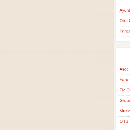
Ayunt
Otro 
Princ
Asoci
Faro 
FId'O
Grup
Music
O I J