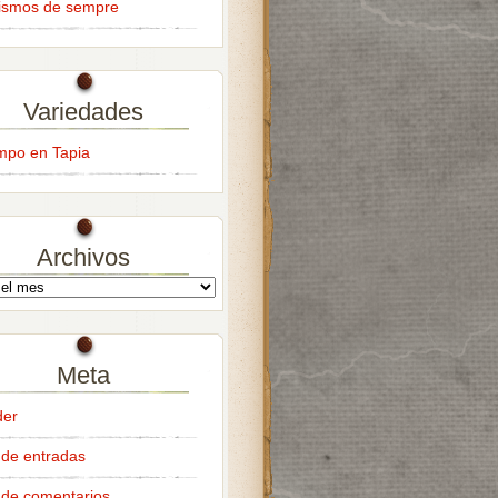
ismos de sempre
Variedades
empo en Tapia
Archivos
Meta
der
de entradas
de comentarios