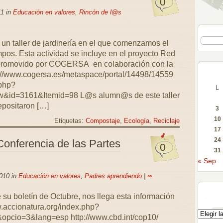
0
11 in
Educación en valores
,
Rincón de l@s
 un taller de jardinería en el que comenzamos el
pos. Esta actividad se incluye en el proyecto Red
, promovido por COGERSA en colaboración con la
://www.cogersa.es/metaspace/portal/14498/14559
.php?
L
w&id=3161&Itemid=98 L@s alumn@s de este taller
positaron […]
3
10
Etiquetas:
Compostaje
,
Ecología
,
Reciclaje
17
24
Conferencia de las Partes
0
31
« Sep
010 in
Educación en valores
,
Padres aprendiendo
|
∞
 su boletín de Octubre, nos llega esta información
w.accionatura.org/index.php?
&opcio=3&lang=esp http://www.cbd.int/cop10/