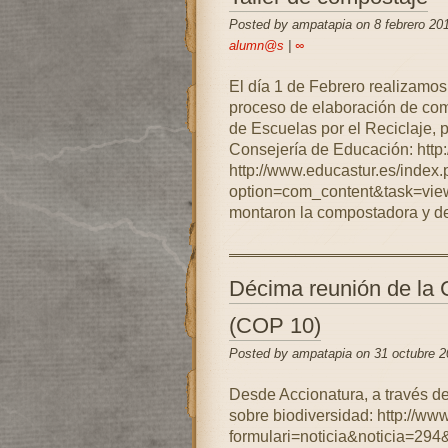
Posted by ampatapia on 8 febrero 20
alumn@s
|
∞
El día 1 de Febrero realizamos
proceso de elaboración de com
de Escuelas por el Reciclaje
Consejería de Educación: http
http://www.educastur.es/index
option=com_content&task=vie
montaron la compostadora y de
Décima reunión de la 
(COP 10)
Posted by ampatapia on 31 octubre 2
Desde Accionatura, a través de
sobre biodiversidad: http://ww
formulari=noticia&noticia=294