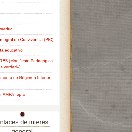
taeduc
Integral de Convivencia (PIC)
ta educativo
RES (Manifiesto Pedagógico
s verdad»)
mento de Régimen Interior
er AMPA Tapia
nlaces de interés
general