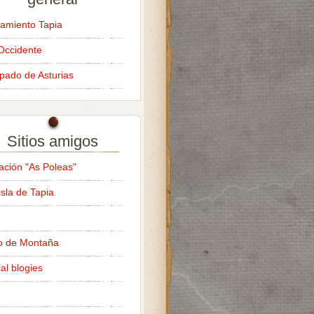
amiento Tapia
Occidente
ipado de Asturias
Sitios amigos
ación "As Poleas"
isla de Tapia
o de Montaña
al blogies