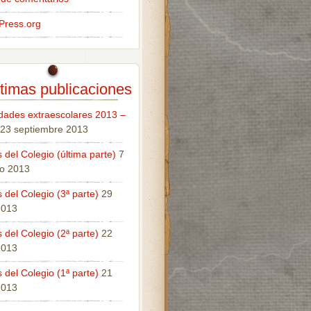
Press.org
timas publicaciones
idades extraescolares 2013 –
23 septiembre 2013
 del Colegio (última parte)
7
o 2013
 del Colegio (3ª parte)
29
 2013
 del Colegio (2ª parte)
22
 2013
 del Colegio (1ª parte)
21
 2013