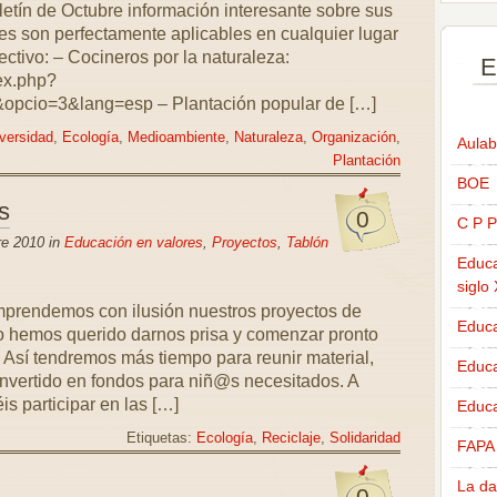
etín de Octubre información interesante sobre sus
les son perfectamente aplicables en cualquier lugar
ectivo: – Cocineros por la naturaleza:
E
ex.php?
&opcio=3&lang=esp – Plantación popular de […]
versidad
,
Ecología
,
Medioambiente
,
Naturaleza
,
Organización
,
Aulab
Plantación
BOE
s
0
C P P
re 2010 in
Educación en valores
,
Proyectos
,
Tablón
Educa
siglo
prendemos con ilusión nuestros proyectos de
Educa
o hemos querido darnos prisa y comenzar pronto
 Así tendremos más tiempo para reunir material,
Educ
onvertido en fondos para niñ@s necesitados. A
is participar en las […]
Educa
Etiquetas:
Ecología
,
Reciclaje
,
Solidaridad
FAPA
La da
0