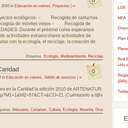
e 2010 in
Educación en valores
,
Proyectos
|
∞
LOE
oyectos ecológicos: – Recogida de cartuchos
NEA
cogida de móviles viejos – Recogida de
Orien
EDADES: Durante el próximo curso esperamos
 de actividades extraescolares actividades de
Plan 
as con la ecología, el reciclaje, la creación de
Plane
Etiquetas:
Ecología
,
Medioambiente
,
Reciclaje
Red I
«No e
Caridad
0
Regla
0 in
Educación en valores
,
Tablón de anuncios
|
∞
(RRI)
lebra en la Caridad la edición 2010 de ARTENATUR:
Twitt
ex.php?M1=1&M2=57&CT=&CO=21 ¡Cuéntaselo a l@s
quetas:
Artesanía
,
Certamen
,
Cultura
,
Ecología
,
Muestra
,
Ocio
E