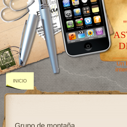
AS
D
——
Un 
inte
INICIO
Grupo de montaña