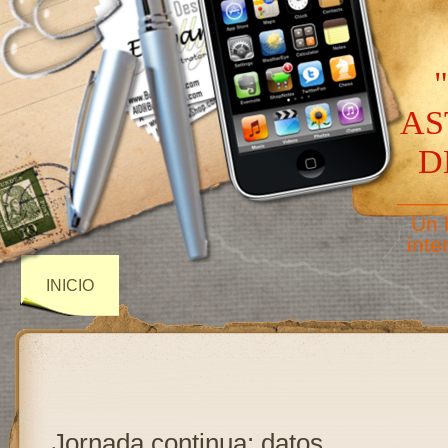
AS
D
——
Un 
inte
INICIO
Jornada continua: datos