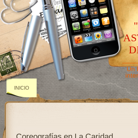
AS
D
——
Un 
inte
INICIO
Coreografías en La Caridad