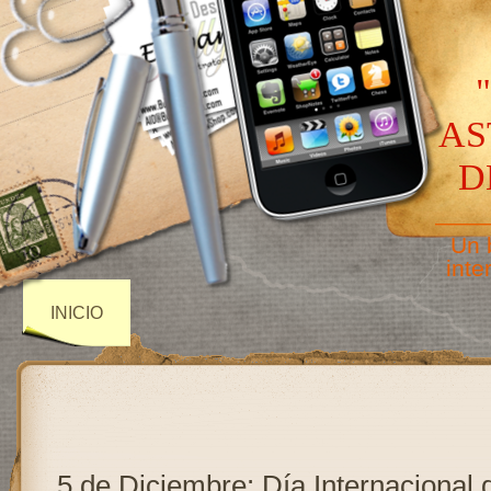
AS
D
——
Un 
inte
INICIO
5 de Diciembre: Día Internacional 