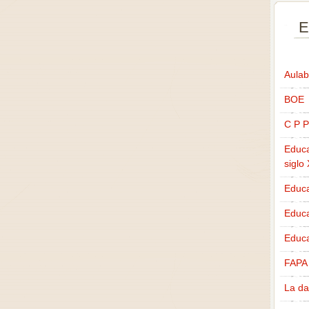
E
Aulab
BOE
C P P
Educa
siglo
Educa
Educ
Educa
FAPA
La da