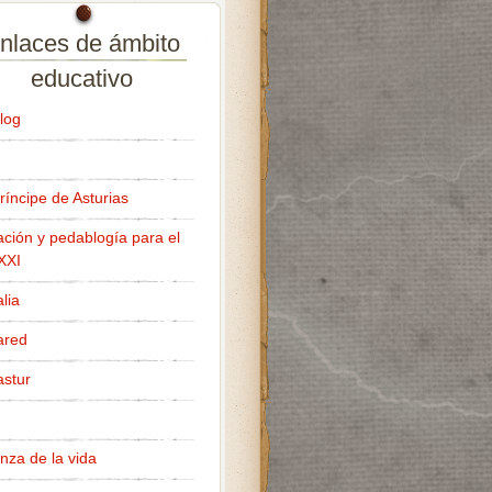
nlaces de ámbito
educativo
log
ríncipe de Asturias
ción y pedablogía para el
 XXI
lia
ared
stur
nza de la vida