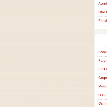
Ayunt
Otro 
Princ
Asoci
Faro 
FId'O
Grup
Music
O I J
Os m