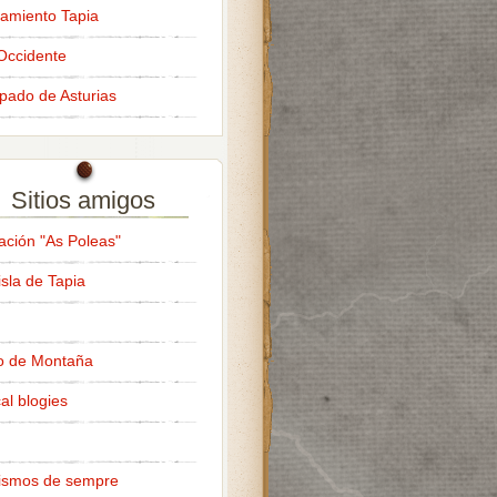
amiento Tapia
Occidente
ipado de Asturias
Sitios amigos
ación "As Poleas"
isla de Tapia
o de Montaña
al blogies
ismos de sempre