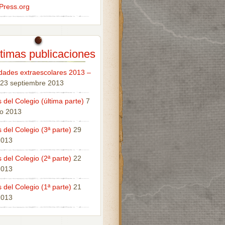
Press.org
timas publicaciones
idades extraescolares 2013 –
23 septiembre 2013
 del Colegio (última parte)
7
o 2013
 del Colegio (3ª parte)
29
 2013
 del Colegio (2ª parte)
22
 2013
 del Colegio (1ª parte)
21
 2013