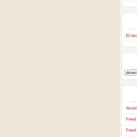
El ti
Acce
Feed 
Feed 