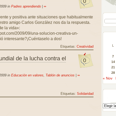
0
2009 in
Padres aprendiendo
|
∞
nte y positiva ante situaciones que habitualmente
estro amigo Carlos González nos da la respuesta.
e la vida»:
spot.com/2009/09/una-solucion-creativa-un-
ó interesante?¡Cuéntaselo a dos!
L
Etiquetas:
Creatividad
7
ndial de la lucha contra el
0
14
21
28
2009 in
Educación en valores
,
Tablón de anuncios
|
∞
« Nov
Etiquetas:
Solidaridad