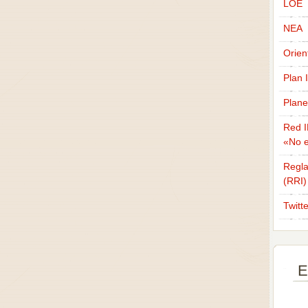
LOE
NEA
Orien
Plan 
Plane
Red I
«No e
Regla
(RRI)
Twitt
E