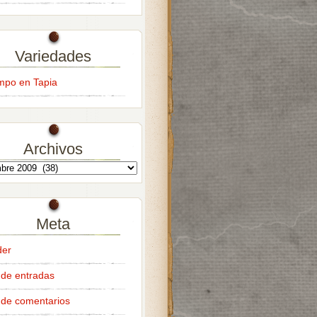
Variedades
empo en Tapia
Archivos
Meta
der
de entradas
de comentarios