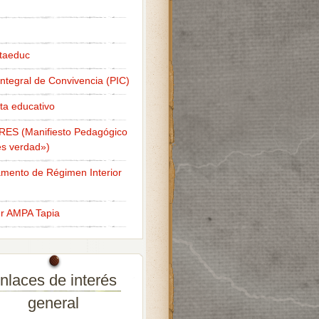
taeduc
Integral de Convivencia (PIC)
ta educativo
RES (Manifiesto Pedagógico
s verdad»)
mento de Régimen Interior
er AMPA Tapia
nlaces de interés
general