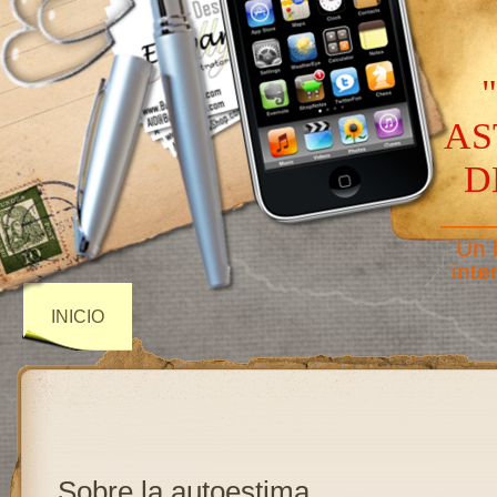
AS
D
——
Un 
inte
INICIO
Sobre la autoestima