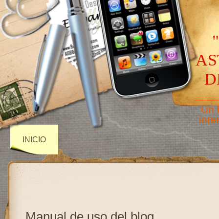
AS
D
——
Un 
inte
INICIO
Manual de uso del blog