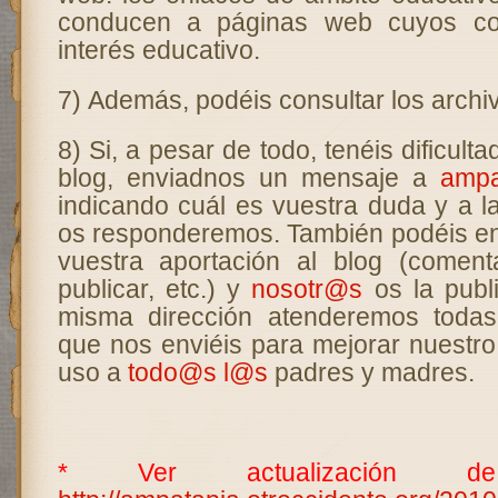
conducen a páginas web cuyos co
interés educativo.
7) Además, podéis consultar los archi
8) Si, a pesar de todo, tenéis dificultad
blog, enviadnos un mensaje a
ampa
indicando cuál es vuestra duda y a 
os responderemos. También podéis en
vuestra aportación al blog (comenta
publicar, etc.) y
nosotr@s
os la publ
misma dirección atenderemos todas
que nos enviéis para mejorar nuestro b
uso a
todo@s
l@s
padres y madres.
* Ver actualización de 