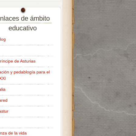
nlaces de ámbito
educativo
log
ríncipe de Asturias
ción y pedablogía para el
 XXI
lia
ared
stur
nza de la vida