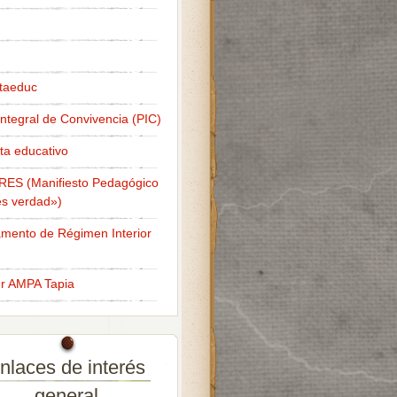
taeduc
Integral de Convivencia (PIC)
ta educativo
RES (Manifiesto Pedagógico
s verdad»)
mento de Régimen Interior
er AMPA Tapia
nlaces de interés
general