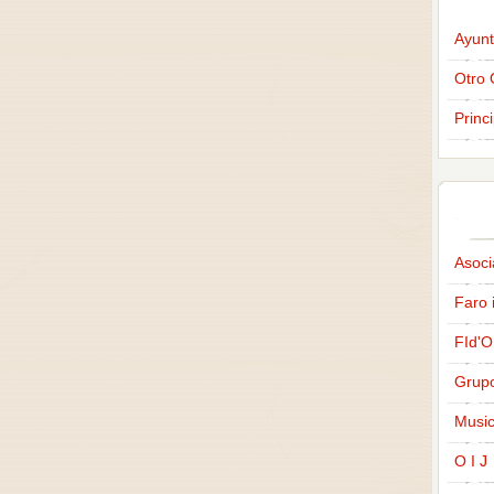
Ayunt
Otro 
Princ
Asoci
Faro 
FId'O
Grup
Music
O I J