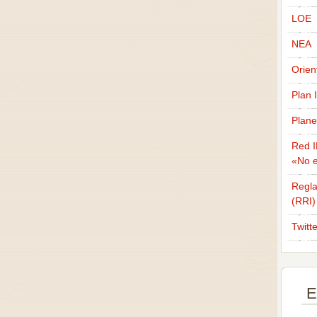
LOE
NEA
Orien
Plan 
Plane
Red I
«No e
Regla
(RRI)
Twitt
E