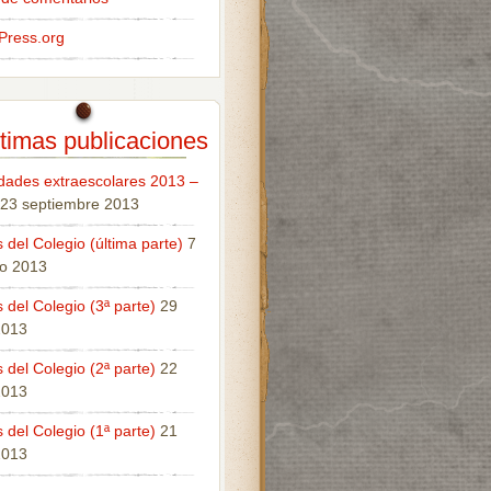
Press.org
timas publicaciones
idades extraescolares 2013 –
23 septiembre 2013
 del Colegio (última parte)
7
o 2013
 del Colegio (3ª parte)
29
 2013
 del Colegio (2ª parte)
22
 2013
 del Colegio (1ª parte)
21
 2013