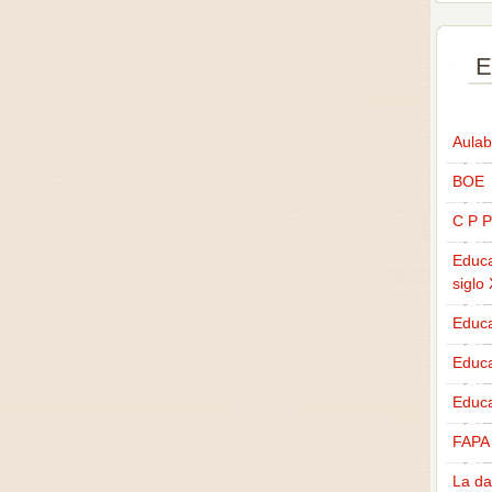
E
Aulab
BOE
C P P
Educa
siglo
Educa
Educ
Educa
FAPA
La da