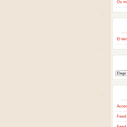
Os m
El ti
Acce
Feed 
Feed 