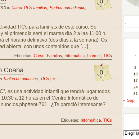
0
010 in
Curso TICs familias
,
Padres aprendiendo
,
ividad TICs para familias de este curso. Se
y el primer día será el martes día 2 a las 11:00 h.
á el horario definitivo (dos días a la semana). Os
ad abierta, con unos contenidos que […]
L
Etiquetas:
Curso
,
Familias
,
Informática
,
Internet
,
TICs
3
en Coaña
0
10
in
Tablón de anuncios
,
TICs
|
∞
17
24
C”, es una actividad infantil que tendrá lugar todos
31
e 10:30 a 12 horas en el Centro Informático de
« Sep
g/anuncios.php#ent-761 ¿Te pareció interesante?
Etiquetas:
Informática
,
TICs