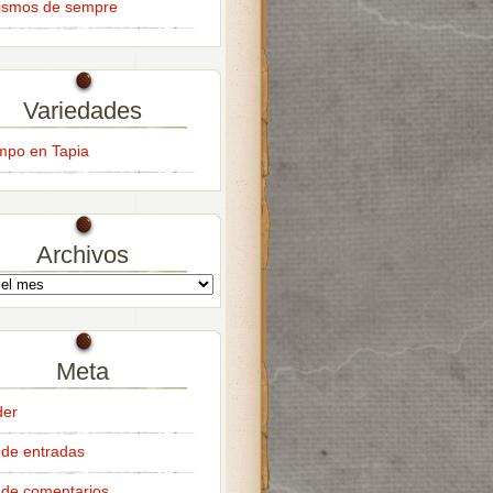
ismos de sempre
Variedades
empo en Tapia
Archivos
Meta
der
de entradas
de comentarios