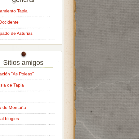
amiento Tapia
Occidente
ipado de Asturias
Sitios amigos
ación "As Poleas"
isla de Tapia
o de Montaña
al blogies