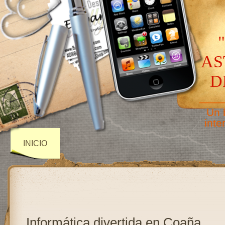
AS
D
——
Un 
inte
INICIO
Informática divertida en Coaña