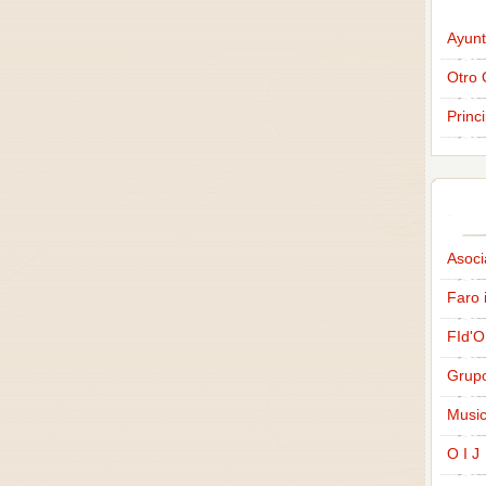
Ayunt
Otro 
Princ
Asoci
Faro 
FId'O
Grup
Music
O I J