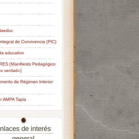
taeduc
Integral de Convivencia (PIC)
ta educativo
RES (Manifiesto Pedagógico
s verdad»)
mento de Régimen Interior
er AMPA Tapia
nlaces de interés
general