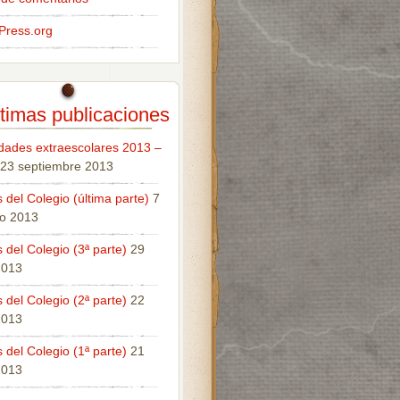
Press.org
timas publicaciones
idades extraescolares 2013 –
23 septiembre 2013
 del Colegio (última parte)
7
o 2013
 del Colegio (3ª parte)
29
 2013
 del Colegio (2ª parte)
22
 2013
 del Colegio (1ª parte)
21
 2013