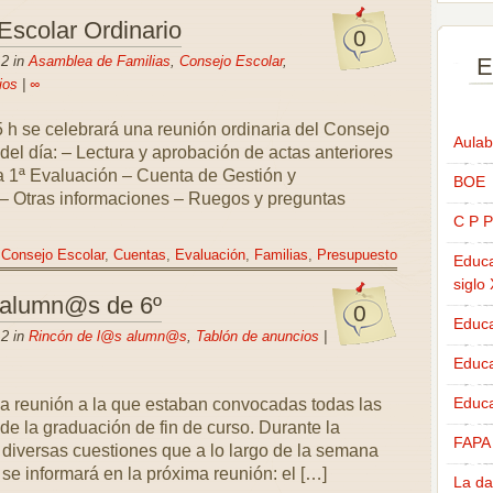
Escolar Ordinario
0
12 in
Asamblea de Familias
,
Consejo Escolar
,
E
ios
|
∞
 h se celebrará una reunión ordinaria del Consejo
Aulab
del día: – Lectura y aprobación de actas anteriores
 1ª Evaluación – Cuenta de Gestión y
BOE
– Otras informaciones – Ruegos y preguntas
C P P
,
Consejo Escolar
,
Cuentas
,
Evaluación
,
Familias
,
Presupuesto
Educa
siglo
s alumn@s de 6º
0
Educa
12 in
Rincón de l@s alumn@s
,
Tablón de anuncios
|
Educ
Educa
na reunión a la que estaban convocadas todas las
 de la graduación de fin de curso. Durante la
FAPA
diversas cuestiones que a lo largo de la semana
se informará en la próxima reunión: el […]
La da