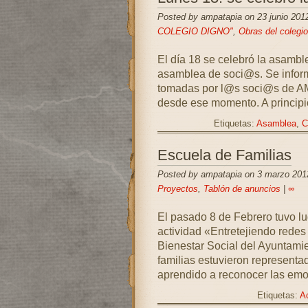
Posted by ampatapia on 23 junio 201
COLEGIO DIGNO"
,
Obras del colegio
El día 18 se celebró la asamble
asamblea de soci@s. Se informó
tomadas por l@s soci@s de AM
desde ese momento. A principi
Etiquetas:
Asamblea
,
C
Escuela de Familias
Posted by ampatapia on 3 marzo 201
Proyectos
,
Tablón de anuncios
|
∞
El pasado 8 de Febrero tuvo lug
actividad «Entretejiendo redes
Bienestar Social del Ayuntamie
familias estuvieron represent
aprendido a reconocer las emo
Etiquetas:
Ac