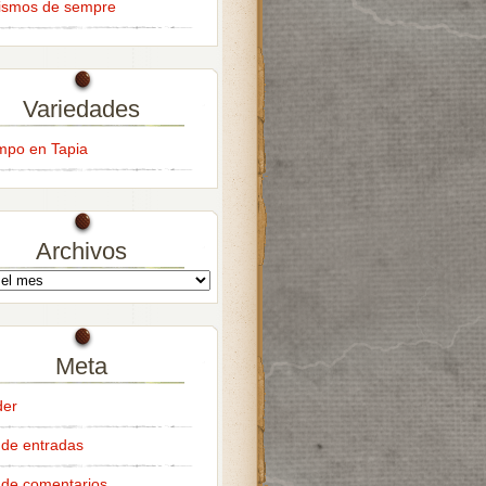
ismos de sempre
Variedades
empo en Tapia
Archivos
Meta
der
de entradas
de comentarios