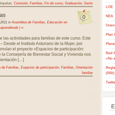
tiquetas:
Comisión
,
Familias
,
Fin de curso
,
Graduación
,
Sexto
LOE
ias
0
NEA
 2011 in
Asamblea de Familias
,
Educación en
Orien
 aprendiendo
|
∞
Plan 
 las actividades para familias de este curso. Este
 Desde el Instituto Asturiano de la Mujer, por
Plane
nvían el proyecto «Espacios de participación:
Red I
 la Consejería de Bienestar Social y Vivienda nos
«No e
ientación […]
Regla
 de Familias
,
Espacios de participación
,
Familias
,
Orientación
(RRI)
familiar
Twitt
E