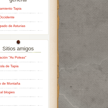
amiento Tapia
Occidente
ipado de Asturias
Sitios amigos
ación "As Poleas"
isla de Tapia
o de Montaña
al blogies