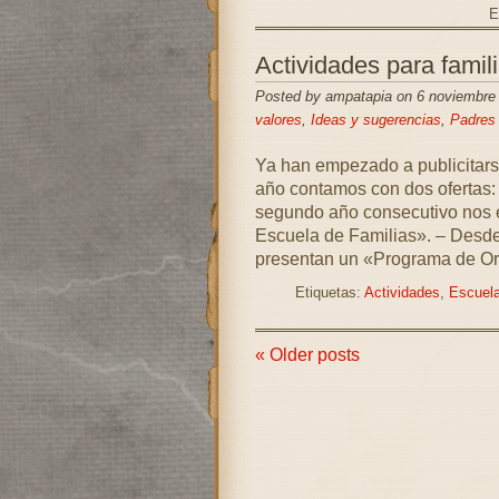
E
Actividades para famil
Posted by ampatapia on 6 noviembre
valores
,
Ideas y sugerencias
,
Padres
Ya han empezado a publicitarse
año contamos con dos ofertas: –
segundo año consecutivo nos e
Escuela de Familias». – Desde
presentan un «Programa de Or
Etiquetas:
Actividades
,
Escuela
« Older posts