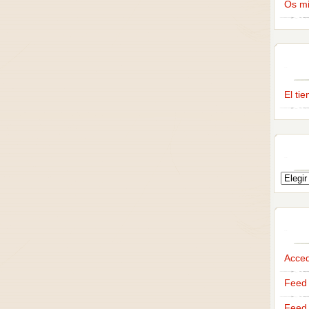
Os m
El ti
Acce
Feed 
Feed 