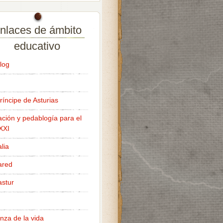
nlaces de ámbito
educativo
log
ríncipe de Asturias
ción y pedablogía para el
 XXI
lia
ared
stur
nza de la vida