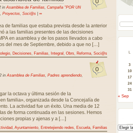
0
2 in
Asamblea de Familias
,
Campaña "POR UN
,
Proyectos
,
Soci@s
|
∞
a de familias que estaba prevista desde la anterior
 a las familias presentes de las decisiones
PA en asamblea y de los pasos llevados a cabo
os del mes de Septiembre, debido a que no […]
L
olegio
,
Decisiones
,
Familias
,
Integral
,
Obrs
,
Reforma
,
Soci@s
3
0
10
2 in
Asamblea de Familias
,
Padres aprendiendo
,
17
24
31
ar la octava y última sesión de la
« Sep
 en familia», organizada desde la Concejalía de
nto. La actividad fue un éxito. Una media de 12
adas de forma continuada en las sesiones. Hemos
ciones propias y ajenas y a […]
tividad
,
Ayuntamiento
,
Entretejiendo redes
,
Escuela
,
Familias