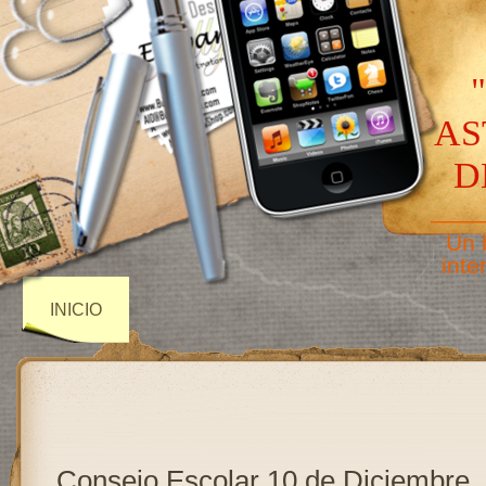
AS
D
——
Un 
inte
INICIO
Consejo Escolar 10 de Diciembre