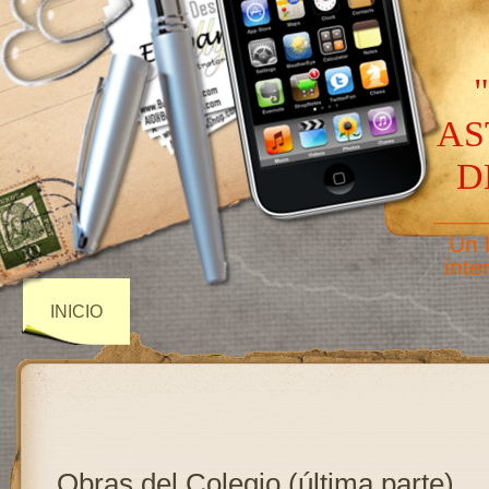
AS
D
——
Un 
inte
INICIO
Obras del Colegio (última parte)