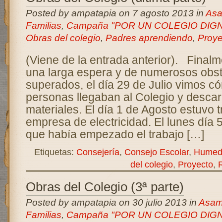
Posted by ampatapia on 7 agosto 2013 in
Asa
Familias
,
Campaña "POR UN COLEGIO DIG
Obras del colegio
,
Padres aprendiendo
,
Proye
(Viene de la entrada anterior). Final
una larga espera y de numerosos obs
superados, el día 29 de Julio vimos c
personas llegaban al Colegio y desca
materiales. El día 1 de Agosto estuvo 
empresa de electricidad. El lunes día 
que había empezado el trabajo […]
Etiquetas:
Consejería
,
Consejo Escolar
,
Humed
del colegio
,
Proyecto
,
Obras del Colegio (3ª parte)
Posted by ampatapia on 30 julio 2013 in
Asam
Familias
,
Campaña "POR UN COLEGIO DIG