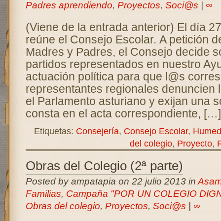
Padres aprendiendo
,
Proyectos
,
Soci@s
|
∞
(Viene de la entrada anterior) El día 
reúne el Consejo Escolar. A petición d
Madres y Padres, el Consejo decide sol
partidos representados en nuestro Ay
actuación política para que l@s corre
representantes regionales denuncien l
el Parlamento asturiano y exijan una 
consta en el acta correspondiente, […]
Etiquetas:
Consejería
,
Consejo Escolar
,
Humed
del colegio
,
Proyecto
,
Obras del Colegio (2ª parte)
Posted by ampatapia on 22 julio 2013 in
Asam
Familias
,
Campaña "POR UN COLEGIO DIG
Obras del colegio
,
Proyectos
,
Soci@s
|
∞