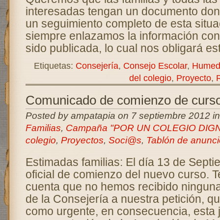
interesadas tengan un documento do
un seguimiento completo de esta situa
siempre enlazamos la información con 
sido publicada, lo cual nos obligará es
Etiquetas:
Consejería
,
Consejo Escolar
,
Humed
del colegio
,
Proyecto
,
Comunicado de comienzo de curs
Posted by ampatapia on 7 septiembre 2012 i
Familias
,
Campaña "POR UN COLEGIO DIG
colegio
,
Proyectos
,
Soci@s
,
Tablón de anunci
Estimadas familias: El día 13 de Septi
oficial de comienzo del nuevo curso. 
cuenta que no hemos recibido ninguna 
de la Consejería a nuestra petición, q
como urgente, en consecuencia, esta ju