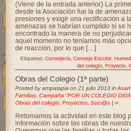
(Viene de la entrada anterior) La prim
desde la Asociación fue la de amenaz
presiones y exigir una rectificación a 
amenazas se habrían cumplido si se 
encontrado la manera de no perjudica
aquel momento no teníamos más opci
de reacción, por lo que […]
Etiquetas:
Consejería
,
Consejo Escolar
,
Humed
del colegio
,
Proyecto
,
Obras del Colegio (1ª parte)
Posted by ampatapia on 21 julio 2013 in
Asam
Familias
,
Campaña "POR UN COLEGIO DIG
Obras del colegio
,
Proyectos
,
Soci@s
|
∞
Retomamos la actividad en este blog pa
información sobre las obras de nuestr
Queremos que las familias y todas la