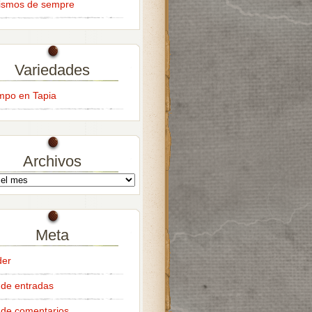
ismos de sempre
Variedades
empo en Tapia
Archivos
Meta
der
de entradas
de comentarios