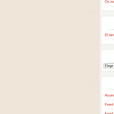
Os m
El ti
Acce
Feed 
Feed 