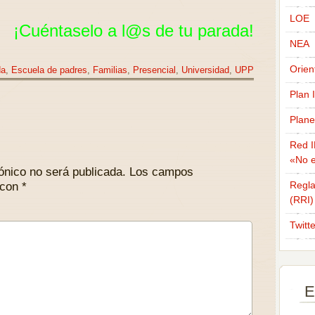
LOE
¡Cuéntaselo a l@s de tu parada!
NEA
Orien
da
,
Escuela de padres
,
Familias
,
Presencial
,
Universidad
,
UPP
Plan 
Plane
Red I
«No e
ónico no será publicada.
Los campos
Regla
 con
*
(RRI)
Twitt
E