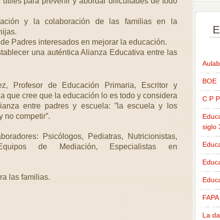
tiles para prevenir y abordar dificultades de todo
pación y la colaboración de las familias en la
E
ijas.
e Padres interesados en mejorar la educación.
tablecer una auténtica Alianza Educativa entre las
Aulab
BOE
z, Profesor de Educación Primaria, Escritor y
a que cree que la educación lo es todo y considera
C P P
anza entre padres y escuela: ”la escuela y los
 no competir”.
Educa
siglo
radores: Psicólogos, Pediatras, Nutricionistas,
Educa
, Equipos de Mediación, Especialistas en
Educ
 las familias.
Educa
FAPA
La da