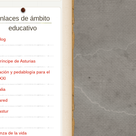
nlaces de ámbito
educativo
log
ríncipe de Asturias
ción y pedablogía para el
 XXI
lia
ared
stur
nza de la vida