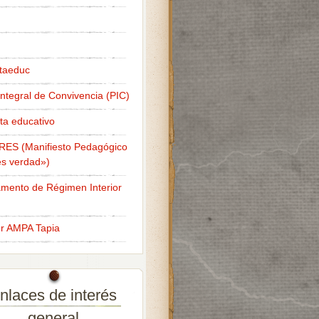
taeduc
Integral de Convivencia (PIC)
ta educativo
RES (Manifiesto Pedagógico
s verdad»)
mento de Régimen Interior
er AMPA Tapia
nlaces de interés
general