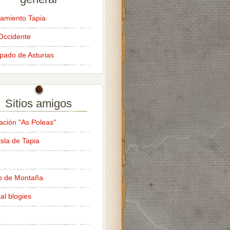
amiento Tapia
Occidente
ipado de Asturias
Sitios amigos
ación "As Poleas"
isla de Tapia
o de Montaña
al blogies