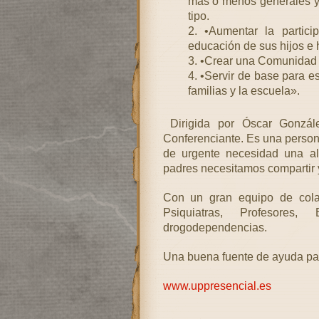
más o menos generales y ú
tipo.
•Aumentar la partici
educación de sus hijos e h
•Crear una Comunidad d
•Servir de base para es
familias y la escuela».
Dirigida por Óscar Gonzále
Conferenciante. Es una person
de urgente necesidad una ali
padres necesitamos compartir y
Con un gran equipo de colabo
Psiquiatras, Profesores
drogodependencias.
Una buena fuente de ayuda para
www.uppresencial.es