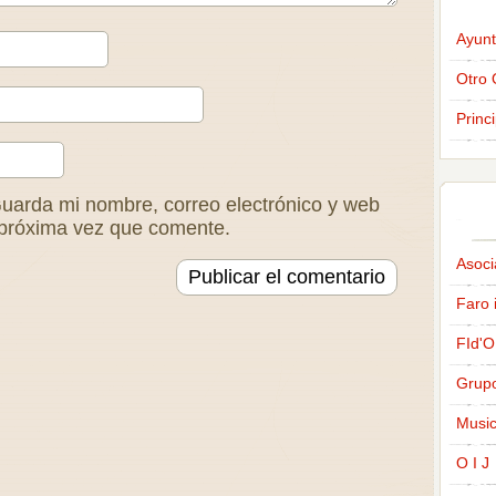
Ayunt
Otro 
Princ
uarda mi nombre, correo electrónico y web
 próxima vez que comente.
Asoci
Faro 
FId'O
Grup
Music
O I J