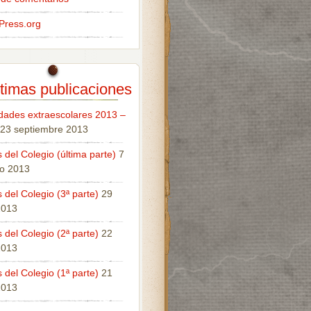
Press.org
timas publicaciones
idades extraescolares 2013 –
23 septiembre 2013
 del Colegio (última parte)
7
o 2013
 del Colegio (3ª parte)
29
 2013
 del Colegio (2ª parte)
22
 2013
 del Colegio (1ª parte)
21
 2013