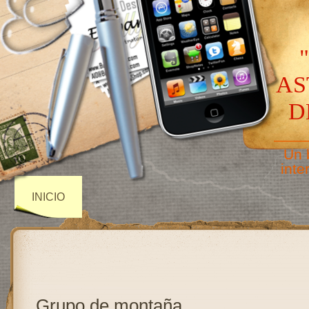
AS
D
——
Un 
inte
INICIO
Grupo de montaña