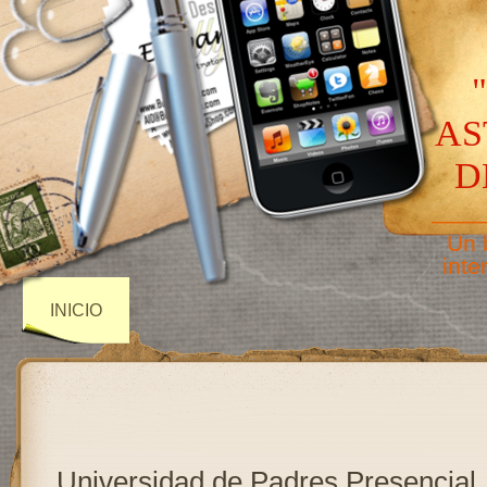
AS
D
——
Un 
inte
INICIO
Universidad de Padres Presencial