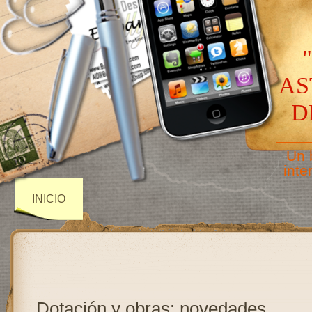
AS
D
——
Un 
inte
INICIO
Dotación y obras: novedades