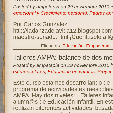
Posted by ampatapia on 29 noviembre 2010 
emocional y Crecimiento personal
,
Padres ap
Por Carlos González:
http://ladanzadelavida12.blogspot.com
maestro-sonado.html ¡Cuéntaselo a l@
Etiquetas:
Educación
,
Empoderami
Talleres AMPA: balance de dos m
Posted by ampatapia on 29 noviembre 2010 
extraescolares
,
Educación en valores
,
Proyec
Este curso estamos desarrollando de 
programa de actividades extraescolares
AMPA. Hay dos niveles: – Talleres infan
alumn@s de Educación Infantil. En esto
realizan diferentes actividades, basad