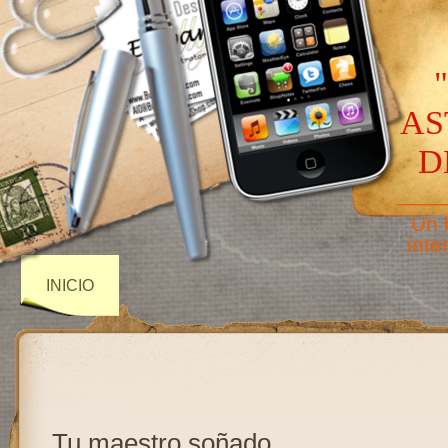
AS
D
——
Un 
inte
INICIO
Tu maestro soñado