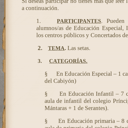
Si deseas participar no tienes más que leer 
a continuación.
1.
Pueden p
PARTICIPANTES
.
alumnos/as de Educación Especial, I
los centros públicos y Concertados de
2.
.
Las setas.
TEMA
3.
CATEGORÍAS.
§
En Educación Especial – 1 ca
del Cabiyón)
§
En Educación Infantil – 7 c
aula de infantil del colegio Prínc
Mántaras + 1 de Serantes).
§
En Educación primaria – 8 c