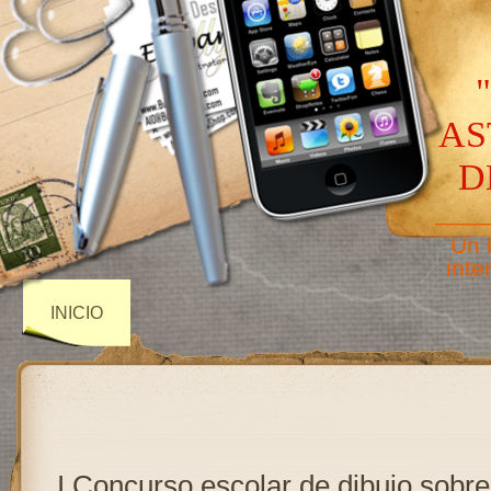
AS
D
——
Un 
inte
INICIO
I Concurso escolar de dibujo sobre