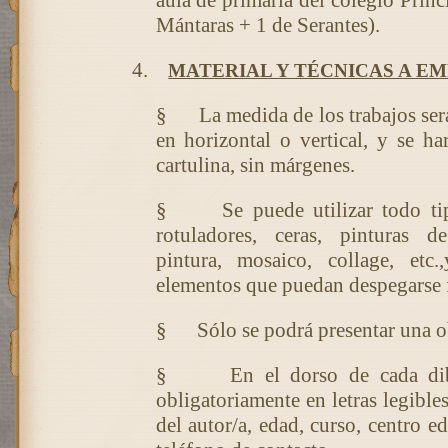
aula de primaria del colegio Prínc
Mántaras + 1 de Serantes).
4.
MATERIAL Y TÉCNICAS A E
§
La medida de los trabajos se
en horizontal o vertical, y se ha
cartulina, sin márgenes.
§
Se puede utilizar todo ti
rotuladores, ceras, pinturas d
pintura, mosaico, collage, etc.
elementos que puedan despegarse 
§
Sólo se podrá presentar una o
§
En el dorso de cada di
obligatoriamente en letras legible
del autor/a, edad, curso, centro e