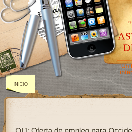
AS
D
——
Un 
inte
INICIO
OIJ: Oferta de empleo para Occide