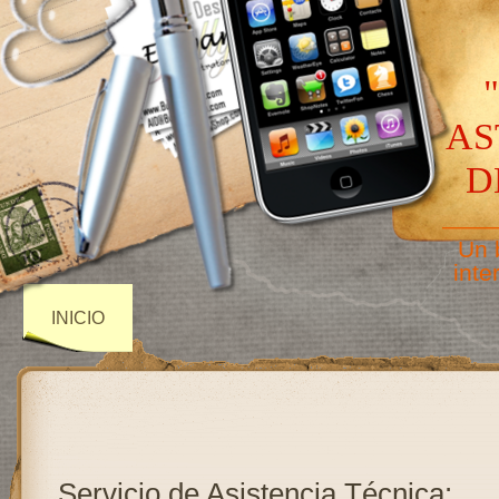
AS
D
——
Un 
inte
INICIO
Servicio de Asistencia Técnica: