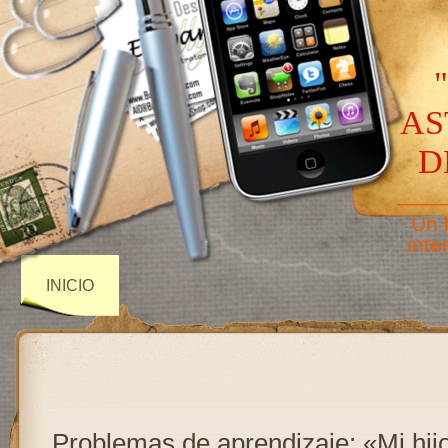
AS
D
——
Un 
inte
INICIO
Problemas de aprendizaje: «Mi hij