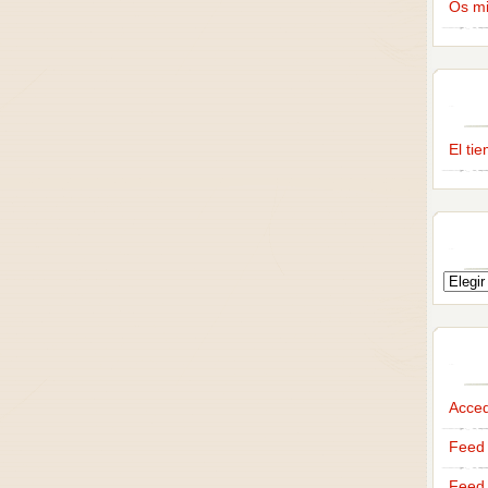
Os m
El ti
Acce
Feed 
Feed 