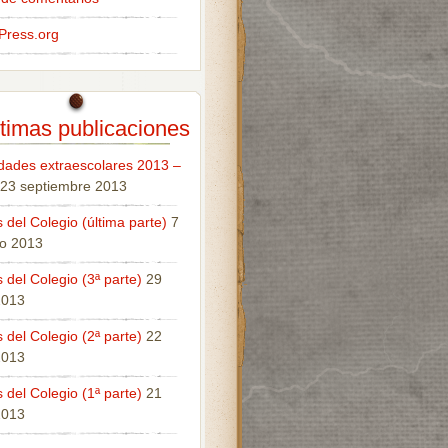
Press.org
timas publicaciones
idades extraescolares 2013 –
23 septiembre 2013
 del Colegio (última parte)
7
o 2013
 del Colegio (3ª parte)
29
 2013
 del Colegio (2ª parte)
22
 2013
 del Colegio (1ª parte)
21
 2013