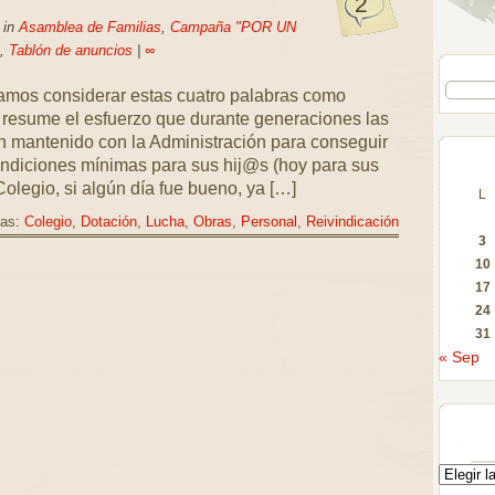
2
 in
Asamblea de Familias
,
Campaña "POR UN
,
Tablón de anuncios
|
∞
amos considerar estas cuatro palabras como
s resume el esfuerzo que durante generaciones las
n mantenido con la Administración para conseguir
ondiciones mínimas para sus hij@s (hoy para sus
olegio, si algún día fue bueno, ya […]
L
tas:
Colegio
,
Dotación
,
Lucha
,
Obras
,
Personal
,
Reivindicación
3
10
17
24
31
« Sep