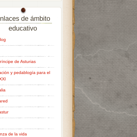
nlaces de ámbito
educativo
log
ríncipe de Asturias
ción y pedablogía para el
 XXI
lia
ared
stur
nza de la vida