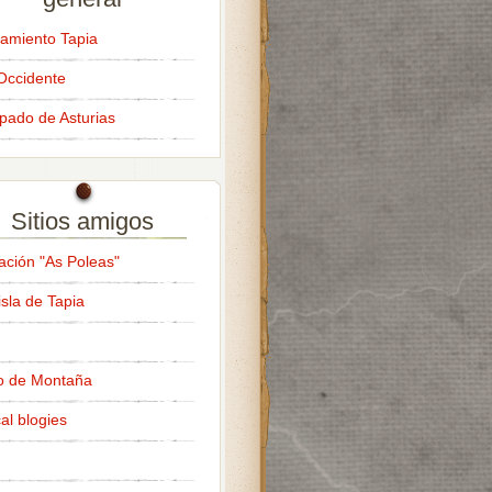
amiento Tapia
Occidente
ipado de Asturias
Sitios amigos
ación "As Poleas"
isla de Tapia
o de Montaña
al blogies