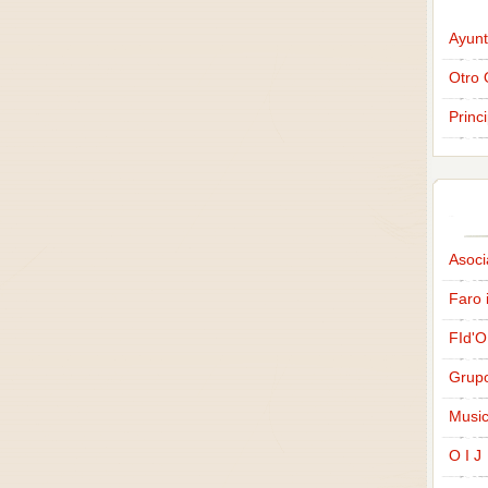
Ayunt
Otro 
Princ
Asoci
Faro 
FId'O
Grup
Music
O I J