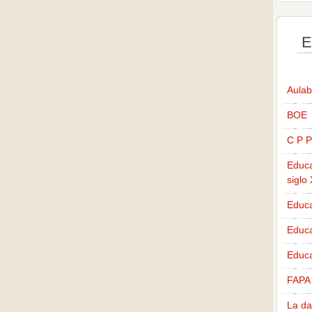
E
Aulab
BOE
C P P
Educa
siglo
Educa
Educ
Educa
FAPA
La da