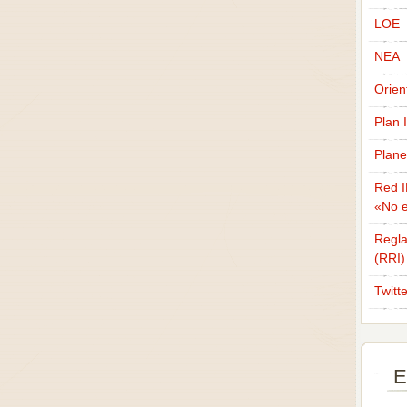
LOE
NEA
Orien
Plan 
Plane
Red I
«No e
Regla
(RRI)
Twitt
E