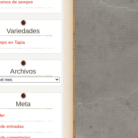
ismos de sempre
Variedades
empo en Tapia
Archivos
Meta
der
de entradas
de comentarios