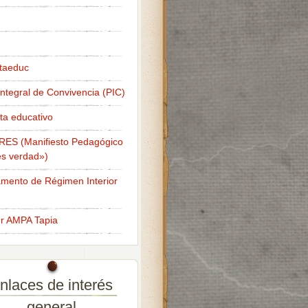
taeduc
Integral de Convivencia (PIC)
ta educativo
RES (Manifiesto Pedagógico
s verdad»)
mento de Régimen Interior
er AMPA Tapia
nlaces de interés
general