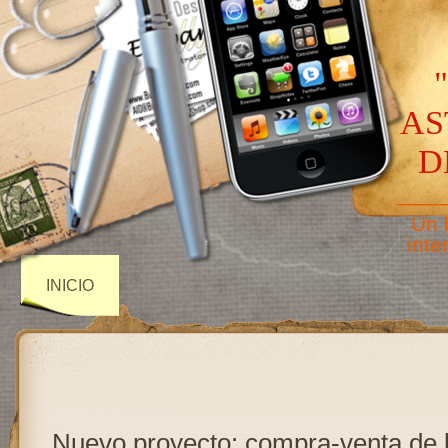
AS
D
——
Un 
inte
INICIO
Nuevo proyecto: compra-venta de l