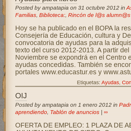
Posted by ampatapia on 31 octubre 2012 in
A
Familias
,
Biblioteca:
,
Rincón de l@s alumn@s
Hoy se ha publicado en el BOPA la res
Consejería de Educación, cultura y De
convocatoria de ayudas para la adquisi
texto del curso 2012-2013. A partir del
Noviembre se expondrá en el Centro el
ayudas concedidas. También se encont
portales www.educastur.es y www.astu
Etiquetas:
Ayudas
,
Con
OIJ
Posted by ampatapia on 1 enero 2012 in
Padr
aprendiendo
,
Tablón de anuncios
|
∞
OFERTA DE EMPLEO: 1 PLAZA DE 