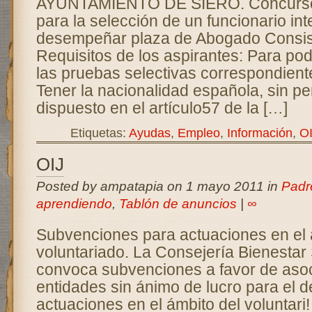
AYUNTAMIENTO DE SIERO. Concurso-o
para la selección de un funcionario int
desempeñar plaza de Abogado Consisto
Requisitos de los aspirantes: Para pod
las pruebas selectivas correspondiente
Tener la nacionalidad española, sin per
dispuesto en el artículo57 de la […]
Etiquetas:
Ayudas
,
Empleo
,
Información
,
O
OIJ
Posted by ampatapia on 1 mayo 2011 in
Padr
aprendiendo
,
Tablón de anuncios
|
∞
Subvenciones para actuaciones en el 
voluntariado. La Consejería Bienestar 
convoca subvenciones a favor de aso
entidades sin ánimo de lucro para el d
actuaciones en el ámbito del voluntari!