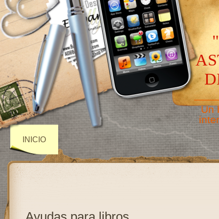
AS
D
——
Un 
inte
INICIO
Ayudas para libros