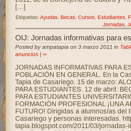
[…]
Etiquetas:
Ayudas
,
Becas
,
Cursos
,
Estudiantes
,
F
Jornadas
,
J
OIJ: Jornadas informativas para es
Posted by ampatapia on 3 marzo 2011 in
Tabl
anuncios
|
∞
JORNADAS INFORMATIVAS PARA E
POBLACIÓN EN GENERAL. En la Casa
Tapia de Casariego. 15 de marzo: 
PARA ESTUDIANTES. 12 de abril: B
PARA ESTUDIANTES UNIVERSITARIOS.
FORMACIÓN PROFESIONAL ¡UNA A
FUTURO! Dirigidas a alumnos/as del 
Casariego y personas interesadas. http:
tapia.blogspot.com/2011/03/jornadas-i