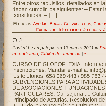
Entre otros requisitos, detallados en l
deben cumplir los siguientes: – Estar 
constituidas. – […]
Etiquetas:
Ayudas
,
Becas
,
Convocatorias
,
Curso
Formación
,
Información
,
Jornadas
,
J
OIJ
Posted by ampatapia on 13 marzo 2011 in
Pa
aprendiendo
,
Tablón de anuncios
|
∞
CURSO DE GLOBOFLEXIA. Informaci
inscripciones: Mandar e-mail a: info
los teléfonos: 658 069 443 / 985 783 4
SUBVENCIONES PARA ACTIVIDADE
DE ASOCIACIONES, FUNDACIONES
PARTICULARES. Consejería de Cultur
Principado de Asturias. Resolución de
2011, de la Consejería de Cultura y T