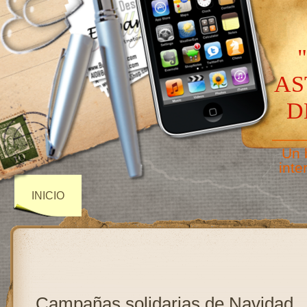
AS
D
——
Un 
inte
INICIO
Campañas solidarias de Navidad