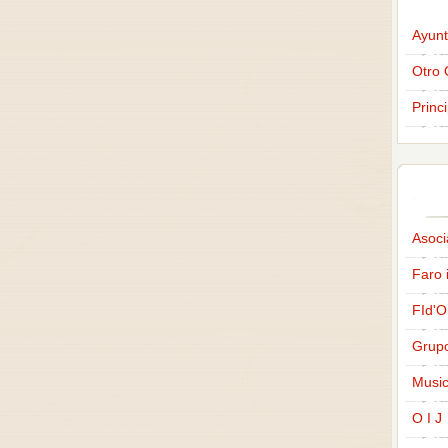
Ayunt
Otro 
Princ
Asoci
Faro 
FId'O
Grup
Music
O I J