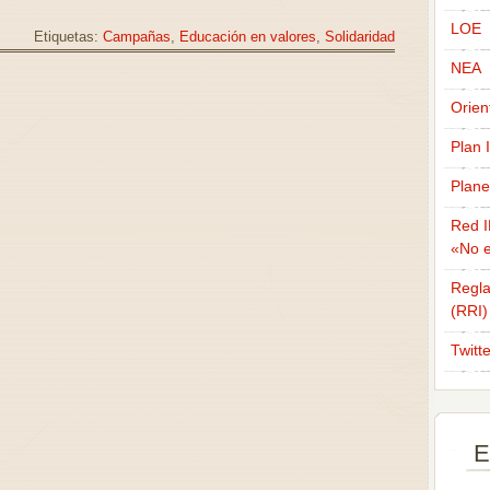
LOE
Etiquetas:
Campañas
,
Educación en valores
,
Solidaridad
NEA
Orien
Plan 
Plane
Red I
«No e
Regla
(RRI)
Twitt
E