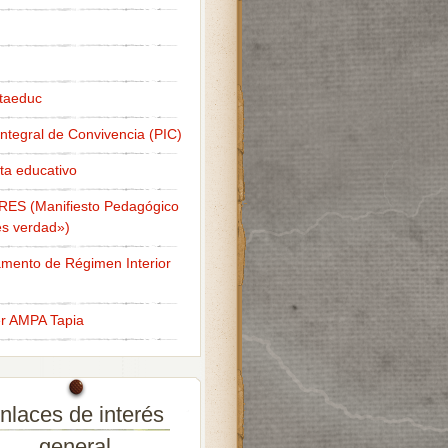
taeduc
Integral de Convivencia (PIC)
ta educativo
RES (Manifiesto Pedagógico
s verdad»)
mento de Régimen Interior
er AMPA Tapia
nlaces de interés
general