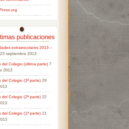
Press.org
timas publicaciones
idades extraescolares 2013 –
23 septiembre 2013
 del Colegio (última parte)
7
o 2013
 del Colegio (3ª parte)
29
 2013
 del Colegio (2ª parte)
22
 2013
 del Colegio (1ª parte)
21
 2013