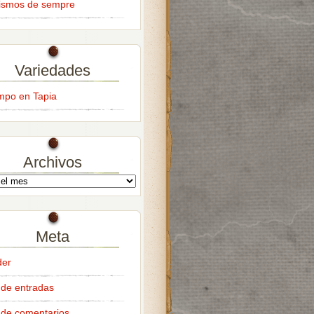
ismos de sempre
Variedades
empo en Tapia
Archivos
Meta
der
de entradas
de comentarios