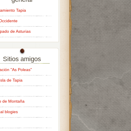
amiento Tapia
Occidente
ipado de Asturias
Sitios amigos
ación "As Poleas"
isla de Tapia
o de Montaña
al blogies