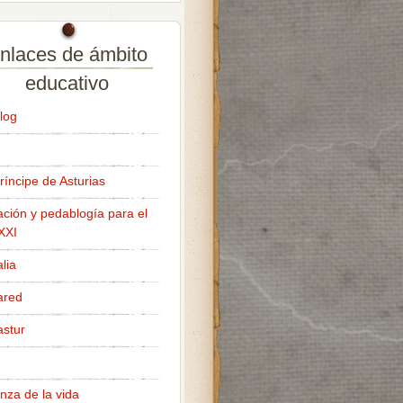
nlaces de ámbito
educativo
log
ríncipe de Asturias
ción y pedablogía para el
 XXI
lia
ared
stur
nza de la vida