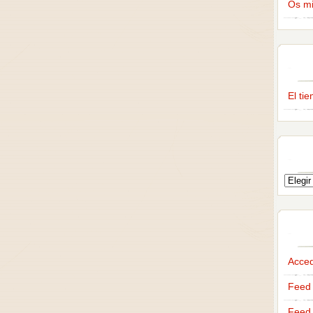
Os m
El ti
Acce
Feed 
Feed 