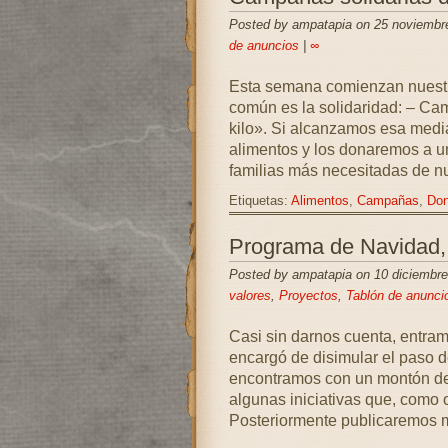
Posted by ampatapia on 25 noviembr
de anuncios
|
∞
Esta semana comienzan nuest
común es la solidaridad: – Ca
kilo». Si alcanzamos esa med
alimentos y los donaremos a un
familias más necesitadas de n
Etiquetas:
Alimentos
,
Campañas
,
Don
Programa de Navidad,
Posted by ampatapia on 10 diciembre
valores
,
Proyectos
,
Tablón de anunci
Casi sin darnos cuenta, entra
encargó de disimular el paso de
encontramos con un montón de
algunas iniciativas que, como
Posteriormente publicaremos 