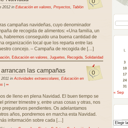
0
e 2012 in
Educación en valores
,
Proyectos
,
Tablón
ras campañas navideñas, cuyo denominador
mpaña de recogida de alimentos: «Una familia, un
ia, habremos conseguido una buena cantidad de
a organización local que los reparta entre las
uestro concejo. – Campaña de recogida de […]
L
ación
,
Educación en valores
,
Juguetes
,
Recogida
,
Solidaridad
3
10
 arrancan las campañas
0
17
 2011 in
Actividades extraescolares
,
Educación en
24
os
|
∞
31
« Sep
mos de lleno en plena Navidad. El buen tiempo se
l primer trimestre y, entre unas cosas y otras, nos
 preparativos pendientes. Os adelantamos
 otros años, pondremos en marcha esta Navidad.
más información sobre cada […]