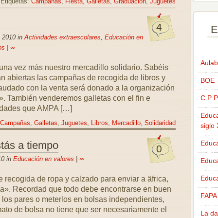
Etiquetas:
Campañas
,
Fiesta
,
Galletas
,
Graduación
,
Juguetes
4
E
 2010 in
Actividades extraescolares
,
Educación en
os
|
∞
Aulab
a vez más nuestro mercadillo solidario. Sabéis
n abiertas las campañas de recogida de libros y
BOE
audado con la venta será donado a la organización
. También venderemos galletas con el fin e
C P P
vidades que AMPA […]
Educa
Campañas
,
Galletas
,
Juguetes
,
Libros
,
Mercadillo
,
Solidaridad
siglo
tás a tiempo
Educa
0
10 in
Educación en valores
|
∞
Educ
Educa
e recogida de ropa y calzado para enviar a äfrica,
ca». Recordad que todo debe encontrarse en buen
FAPA
r los pares o meterlos en bolsas independientes,
mato de bolsa no tiene que ser necesariamente el
La da