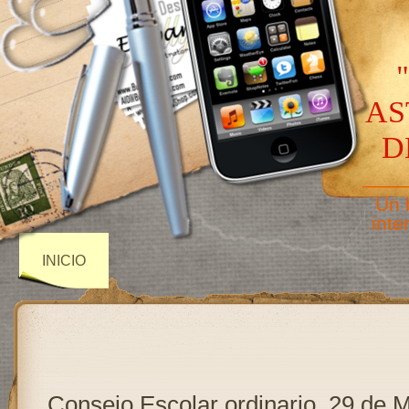
AS
D
——
Un 
inte
INICIO
Consejo Escolar ordinario, 29 de 