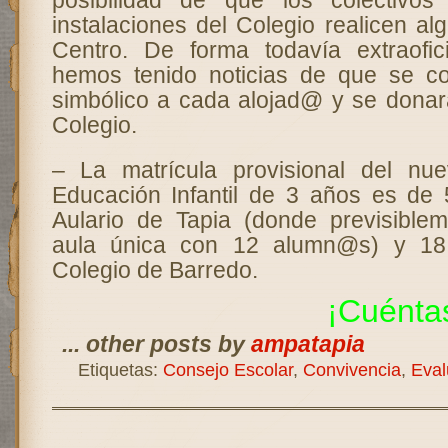
posibilidad de que los colectivos 
instalaciones del Colegio realicen al
Centro. De forma todavía extraofi
hemos tenido noticias de que se c
simbólico a cada alojad@ y se donar
Colegio.
– La matrícula provisional del n
Educación Infantil de 3 años es de
Aulario de Tapia (donde previsible
aula única con 12 alumn@s) y 1
Colegio de Barredo.
¡Cuénta
... other posts by
ampatapia
Etiquetas:
Consejo Escolar
,
Convivencia
,
Eval