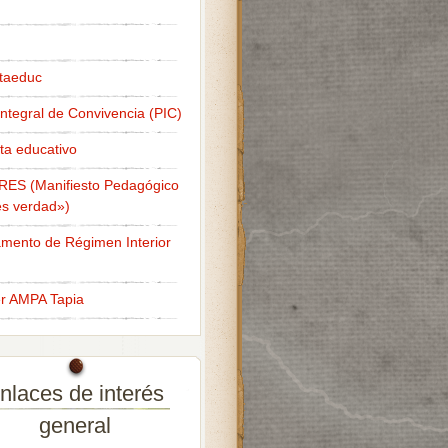
taeduc
Integral de Convivencia (PIC)
ta educativo
RES (Manifiesto Pedagógico
s verdad»)
mento de Régimen Interior
er AMPA Tapia
nlaces de interés
general