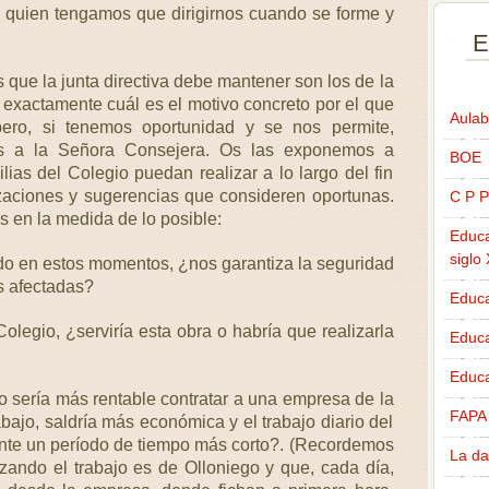
 quien tengamos que dirigirnos cuando se forme y
E
s que la junta directiva debe mantener son los de la
xactamente cuál es el motivo concreto por el que
Aulab
pero, si tenemos oportunidad y se nos permite,
tas a la Señora Consejera. Os las exponemos a
BOE
lias del Colegio puedan realizar a lo largo del fin
zaciones y sugerencias que consideren oportunas.
C P P
 en la medida de lo posible:
Educa
siglo
ndo en estos momentos, ¿nos garantiza la seguridad
as afectadas?
Educa
Colegio, ¿serviría esta obra o habría que realizarla
Educ
Educa
o sería más rentable contratar a una empresa de la
FAPA
bajo, saldría más económica y el trabajo diario del
ante un período de tiempo más corto?. (Recordemos
La da
zando el trabajo es de Olloniego y que, cada día,