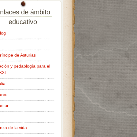
nlaces de ámbito
educativo
log
ríncipe de Asturias
ción y pedablogía para el
 XXI
lia
ared
stur
nza de la vida