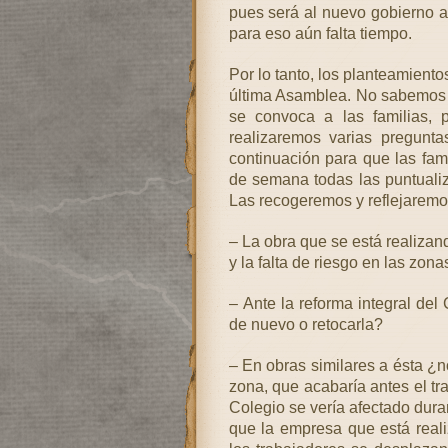
pues será al nuevo gobierno a
para eso aún falta tiempo.
Por lo tanto, los planteamiento
última Asamblea. No sabemos e
se convoca a las familias, 
realizaremos varias pregun
continuación para que las fami
de semana todas las puntuali
Las recogeremos y reflejaremos
– La obra que se está realiza
y la falta de riesgo en las zon
– Ante la reforma integral del 
de nuevo o retocarla?
– En obras similares a ésta ¿n
zona, que acabaría antes el tra
Colegio se vería afectado dur
que la empresa que está reali