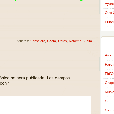
Ayunt
Otro 
Princ
Etiquetas:
Consejera
,
Grieta
,
Obras
,
Reforma
,
Visita
Asoci
Faro 
FId'O
ónico no será publicada.
Los campos
Grup
 con
*
Music
O I J
Os m