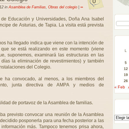
0
12 in
Asamblea de Familias
,
Obras del colegio
|
∞
a de Educación y Universidades, Doña Ana Isabel
íncipe de Asturias, de Tapia. La visita está prevista
os ha llegado indica que viene con la intención de
 que se está realizando en este momento (viene
L
e, suponemos, examinará las estructuras en las
días la eliminación de revestimientos) y también
5
instalaciones del Colegio.
12
19
se ha convocado, al menos, a los miembros del
26
iento, junta directiva de AMPA y medios de
« Feb
alidad de portavoz de la Asamblea de familias.
ba previsto convocar una reunión de la Asamblea
decidido posponerla para una fecha posterior a las
a información más. Tampoco tenemos prisa ahora,