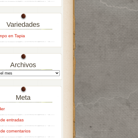
Variedades
empo en Tapia
Archivos
Meta
der
de entradas
de comentarios