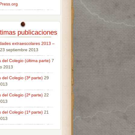
Press.org
timas publicaciones
idades extraescolares 2013 –
23 septiembre 2013
 del Colegio (última parte)
7
o 2013
 del Colegio (3ª parte)
29
 2013
 del Colegio (2ª parte)
22
 2013
 del Colegio (1ª parte)
21
 2013