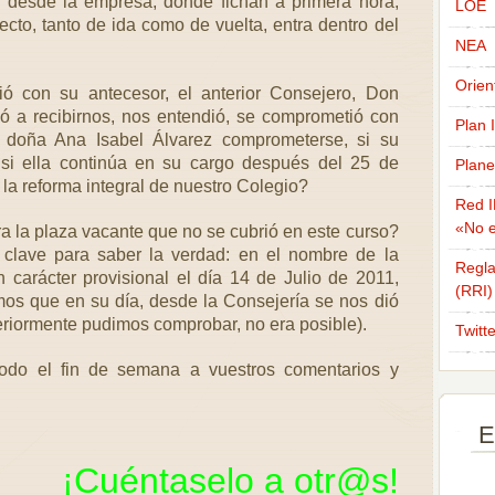
n desde la empresa, donde fichan a primera hora,
LOE
ecto, tanto de ida como de vuelta, entra dentro del
NEA
Orien
ó con su antecesor, el anterior Consejero, Don
ó a recibirnos, nos entendió, se comprometió con
Plan 
 doña Ana Isabel Álvarez comprometerse, si su
 si ella continúa en su cargo después del 25 de
Plane
la reforma integral de nuestro Colegio?
Red I
«No e
a la plaza vacante que no se cubrió en este curso?
clave para saber la verdad: en el nombre de la
Regla
carácter provisional el día 14 de Julio de 2011,
(RRI)
mos que en su día, desde la Consejería se nos dió
riormente pudimos comprobar, no era posible).
Twitt
odo el fin de semana a vuestros comentarios y
E
¡Cuéntaselo a
otr@s
!