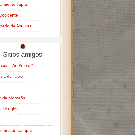
amiento Tapia
Occidente
ipado de Asturias
Sitios amigos
ación "As Poleas"
isla de Tapia
o de Montaña
al blogies
ismos de sempre