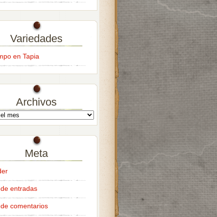
Variedades
empo en Tapia
Archivos
Meta
der
de entradas
de comentarios