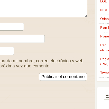
LOE
NEA
Orien
Plan 
Plane
Red I
«No e
Regla
uarda mi nombre, correo electrónico y web
(RRI)
 próxima vez que comente.
Twitt
E