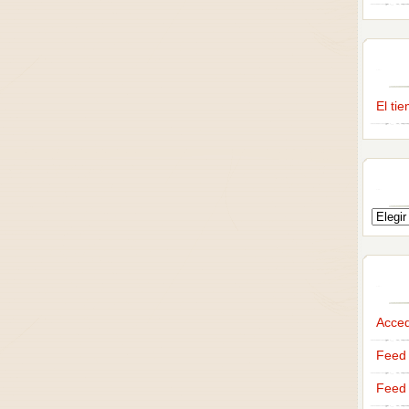
El ti
Acce
Feed 
Feed 