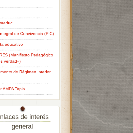
taeduc
Integral de Convivencia (PIC)
ta educativo
RES (Manifiesto Pedagógico
s verdad»)
mento de Régimen Interior
er AMPA Tapia
nlaces de interés
general