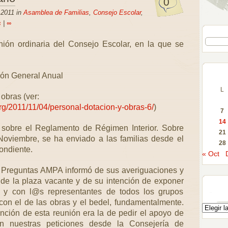
0
 2011 in
Asamblea de Familias
,
Consejo Escolar
,
s
|
∞
nión ordinaria del Consejo Escolar, en la que se
ión General Anual
L
obras (ver:
org/2011/11/04/personal-dotacion-y-obras-6/
)
7
14
n sobre el Reglamento de Régimen Interior. Sobre
21
Noviembre, se ha enviado a las familias desde el
28
ondiente.
« Oct
 Preguntas AMPA informó de sus averiguaciones y
de la plaza vacante y de su intención de exponer
e y con l@s representantes de todos los grupos
 con el de las obras y el bedel, fundamentalmente.
nción de esta reunión era la de pedir el apoyo de
 nuestras peticiones desde la Consejería de