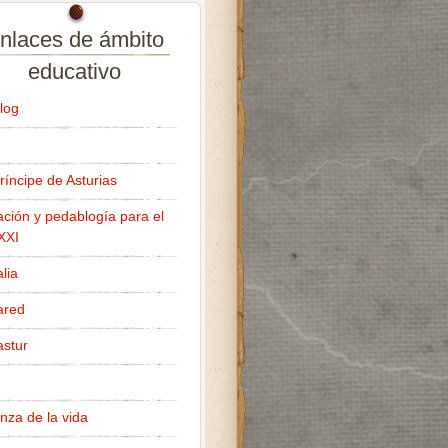
nlaces de ámbito
educativo
log
ríncipe de Asturias
ción y pedablogía para el
 XXI
lia
ared
stur
nza de la vida