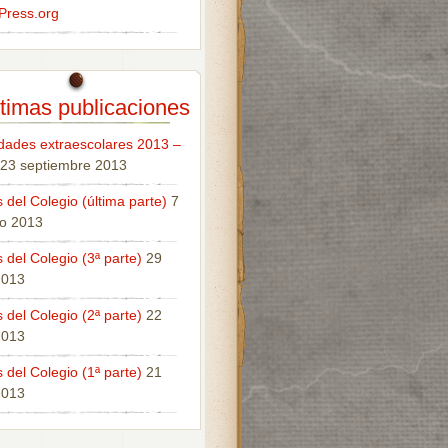
Press.org
timas publicaciones
idades extraescolares 2013 –
23 septiembre 2013
 del Colegio (última parte)
7
o 2013
 del Colegio (3ª parte)
29
 2013
 del Colegio (2ª parte)
22
 2013
 del Colegio (1ª parte)
21
 2013