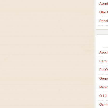
Ayunt
Otro 
Princ
Asoci
Faro 
FId'O
Grup
Music
O I J
Os m