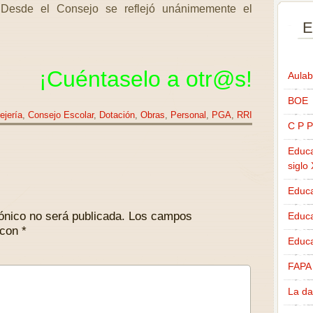
 Desde el Consejo se reflejó unánimemente el
E
¡Cuéntaselo a
otr@s
!
Aulab
BOE
ejería
,
Consejo Escolar
,
Dotación
,
Obras
,
Personal
,
PGA
,
RRI
C P P
Educa
siglo
Educa
ónico no será publicada.
Los campos
Educ
 con
*
Educa
FAPA
La da