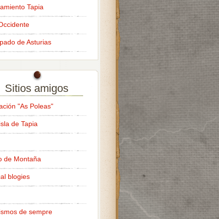
amiento Tapia
Occidente
ipado de Asturias
Sitios amigos
ación "As Poleas"
isla de Tapia
o de Montaña
al blogies
ismos de sempre