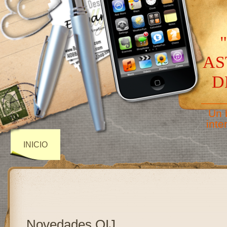
AS
D
——
Un 
inte
INICIO
Novedades OIJ