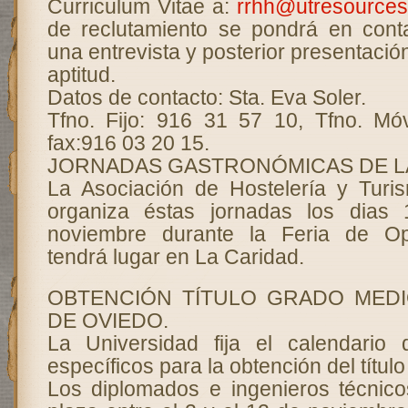
Curriculum Vitae a:
rrhh@utresource
de reclutamiento se pondrá en cont
una entrevista y posterior presentació
aptitud.
Datos de contacto: Sta. Eva Soler.
Tfno. Fijo: 916 31 57 10, Tfno. Mó
fax:916 03 20 15.
JORNADAS GASTRONÓMICAS DE L
La Asociación de Hostelería y Turi
organiza éstas jornadas los dias
noviembre durante la Feria de Op
tendrá lugar en La Caridad.
OBTENCIÓN TÍTULO GRADO MEDI
DE OVIEDO.
La Universidad fija el calendario d
específicos para la obtención del títul
Los diplomados e ingenieros técnicos