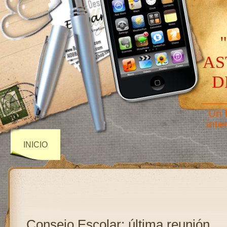
AS
D
——
Un 
inte
INICIO
Consejo Escolar: última reunión