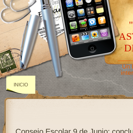
AS
D
——
Un 
inte
INICIO
Consejo Escolar 9 de Junio: concl