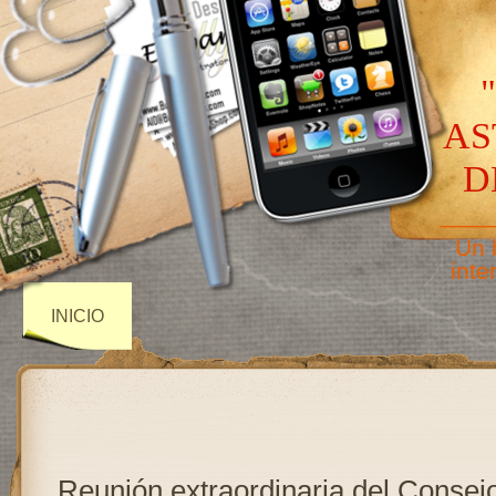
AS
D
——
Un 
inte
INICIO
Reunión extraordinaria del Consej