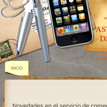
AS
D
——
Un 
inte
INICIO
Novedades en el servicio de come